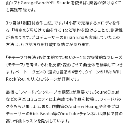
曲ソフトGarageBandやFL Studioを使えば、楽器が弾けなくて
も実践可能です。
3つ目は「制限付き作曲法」です。「4小節で完結するメロディを作
る」「特定の5音だけで曲を作る」など制約を設けることで、創造性
が高まります。プロデューサーのBrian Enoも実践していたこの
方法は、行き詰まりを打破する効果があります。
「モチーフ発展法」も効果的です。短い2〜4音の特徴的なフレーズ
（モチーフ）を考え、それを反復・変形させて曲全体を構築していき
ます。ベートーヴェンの「運命」冒頭の4音や、クイーンの「We Will
Rock You」のリズムパターンが好例です。
最後に「フィードバックループの構築」が重要です。SoundCloud
などの音楽コミュニティに未完成でも作品を投稿し、フィードバッ
クをもらいましょう。また、作曲家のAndrew Huangや音楽プロ
デューサーのRick Beato等のYouTubeチャンネルは無料で質の
高い作曲レッスンを提供しています。