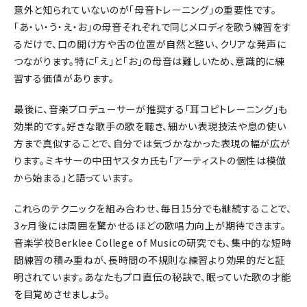
意外と知られていないのが「母音トレーニング」の重要性です。
「あ・い・う・え・お」の母音それぞれで同じメロディを歌う練習をす
るだけで、口の開け方や舌の位置が自然と整い、クリアな発声に
つながります。特に「え」と「お」の母音は難しいため、意識的に練
習する価値があります。
最後に、音楽プロデューサーが推奨する「耳コピトレーニング」も
効果的です。好きな歌手の歌を聴き、細かい表現技法や息の使い
方まで真似することで、自分では気づかなかった表現の幅が広が
ります。ミキサーの中田ヤスタカ氏も「アーティストの個性は模倣
から始まる」と語っています。
これらのテクニックを組み合わせ、毎日15分でも継続することで、
3ヶ月後には周囲を驚かせるほどの歌唱力向上が期待できます。
音楽学校Berklee College of Musicの研究でも、集中的な短時
間練習の積み重ねが、長時間の不規則な練習より効果的だと証
明されています。あなたもプロ直伝の秘訣で、眠っていた歌の才能
を目覚めさせましょう。