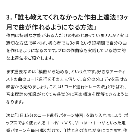
3. 「誰も教えてくれなかった作曲上達法！3ヶ
月で曲が作れるようになる方法」
作曲は特別な才能がある人だけのものと思っていませんか？実は
適切な方法で学べば、初心者でも3ヶ月という短期間で自分の曲
を作れるようになるのです。プロの作曲家も実践している効果的
な上達法をご紹介します。
まず重要なのは「模倣から始める」という点です。好きなアーティ
ストの曲のコード進行をそのまま借りて、自分のメロディを乗せる
練習から始めましょう。これは「コード進行トレース法」と呼ばれ、
音楽理論の知識がなくても感覚的に音楽構造を理解できるように
なります。
次に「1日15分のコード進行パターン練習」を取り入れましょう。ポ
ップスでよく使われるⅠ→Ⅳ→Ⅴや、Ⅵ→Ⅳ→Ⅰ→Ⅴといった定
番パターンを毎日弾くだけで、自然と音の流れが身につきます。作