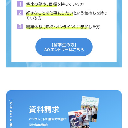
将来の夢や、目標
を持っている方
好きなことを仕事にしたい
という気持ちを持っ
ている方
職業体験（来校・オンライン）に参加
した方
【留学生の方】
AOエントリーはこちら
[ SCHOOL GUIDE ]
資料請求
パンフレットを無料でお届け！
学校情報満載！