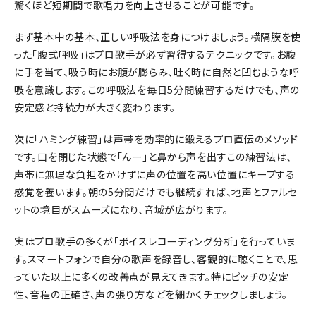
驚くほど短期間で歌唱力を向上させることが可能です。
まず基本中の基本、正しい呼吸法を身につけましょう。横隔膜を使
った「腹式呼吸」はプロ歌手が必ず習得するテクニックです。お腹
に手を当て、吸う時にお腹が膨らみ、吐く時に自然と凹むような呼
吸を意識します。この呼吸法を毎日5分間練習するだけでも、声の
安定感と持続力が大きく変わります。
次に「ハミング練習」は声帯を効率的に鍛えるプロ直伝のメソッド
です。口を閉じた状態で「んー」と鼻から声を出すこの練習法は、
声帯に無理な負担をかけずに声の位置を高い位置にキープする
感覚を養います。朝の5分間だけでも継続すれば、地声とファルセ
ットの境目がスムーズになり、音域が広がります。
実はプロ歌手の多くが「ボイスレコーディング分析」を行っていま
す。スマートフォンで自分の歌声を録音し、客観的に聴くことで、思
っていた以上に多くの改善点が見えてきます。特にピッチの安定
性、音程の正確さ、声の張り方などを細かくチェックしましょう。