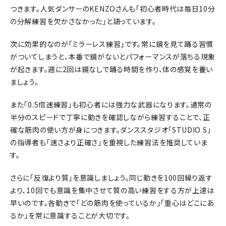
つきます。人気ダンサーのKENZOさんも「初心者時代は毎日10分
の分解練習を欠かさなかった」と語っています。
次に効果的なのが「ミラーレス練習」です。常に鏡を見て踊る習慣
がついてしまうと、本番で鏡がないとパフォーマンスが落ちる現象
が起きます。週に2回は鏡なしで踊る時間を作り、体の感覚を養い
ましょう。
また「0.5倍速練習」も初心者には強力な武器になります。通常の
半分のスピードで丁寧に動きを確認しながら練習することで、正
確な筋肉の使い方が身につきます。ダンススタジオ「STUDIO S」
の指導者も「速さより正確さ」を重視した練習法を推奨していま
す。
さらに「反復より質」を意識しましょう。同じ動きを100回繰り返す
より、10回でも意識を集中させて質の高い練習をする方が上達は
早いのです。各動きで「どの筋肉を使っているか」「重心はどこにあ
るか」を常に意識することが大切です。