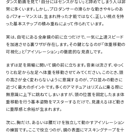
ダンス動画を見て「自分にはセンスがない」と諦めてしまう人は非
常に多くいます。しかし、プロダンサーの滑らかな動きやキレのあ
るパフォーマンスは、生まれ持った才能ではなく、正しい視点を持
った基本ステップの積み重ねによって作られています。
実は、自宅にある全身鏡の前に立つだけで、一気に上達スピード
を加速させる裏ワザが存在します。その鍵となるのが「体重移動の
可視化」と「アイソレーション」の徹底的な見直しです。
まずは足を肩幅に開いて鏡の前に立ちます。音楽は流さず、ゆっく
りと右足から左足へ体重を移動させてみてください。このとき、頭
の高さが全く変わらないように意識するのが、プロ並みの動きに
近づく最大のポイントです。多くのアマチュアはリズムに乗る際に
無意識に上下に跳ねてしまいますが、頭の位置を固定したまま体
重移動を行う基本姿勢をマスターするだけで、見違えるほど動き
に重厚感と余裕が生まれます。
次に、胸だけ、あるいは腰だけを独立して動かすアイソレーション
の練習です。ここで役立つのが、鏡の表面にマスキングテープを十