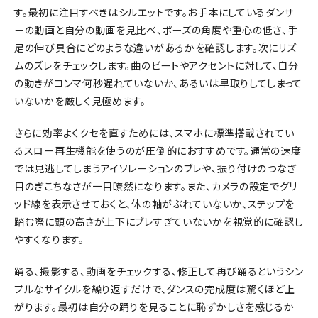
す。最初に注目すべきはシルエットです。お手本にしているダンサ
ーの動画と自分の動画を見比べ、ポーズの角度や重心の低さ、手
足の伸び具合にどのような違いがあるかを確認します。次にリズ
ムのズレをチェックします。曲のビートやアクセントに対して、自分
の動きがコンマ何秒遅れていないか、あるいは早取りしてしまって
いないかを厳しく見極めます。
さらに効率よくクセを直すためには、スマホに標準搭載されてい
るスロー再生機能を使うのが圧倒的におすすめです。通常の速度
では見逃してしまうアイソレーションのブレや、振り付けのつなぎ
目のぎこちなさが一目瞭然になります。また、カメラの設定でグリ
ッド線を表示させておくと、体の軸がぶれていないか、ステップを
踏む際に頭の高さが上下にブレすぎていないかを視覚的に確認し
やすくなります。
踊る、撮影する、動画をチェックする、修正して再び踊るというシン
プルなサイクルを繰り返すだけで、ダンスの完成度は驚くほど上
がります。最初は自分の踊りを見ることに恥ずかしさを感じるか