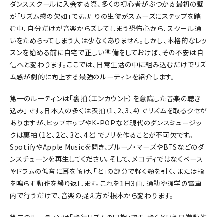
ダンススクールに入会する際、多くの初心者がぶつかる最初の壁
が「リズム感の欠如」です。周りの生徒がスムーズにステップを踏
む中、自分だけが音楽からズレてしまう恐怖心から、スクール通
いをためらってしまう人は少なくありません。しかし、本格的なレッ
スンを始める前に自宅で正しい準備をしておけば、その不安は自
信へと変わります。ここでは、日常生活の中に組み込むだけでリズ
ム感が劇的に向上する最強のルーティンを紹介します。
第一のルーティンは「裏拍（エンカウント）を意識した音楽の聴き
込み」です。日本人の多くは表拍（1、2、3、4）でリズムを取るクセが
ありますが、ヒップホップやK-POPなど現代のダンスミュージッ
クは裏拍（1と、2と、3と、4と）でノリを作ることが不可欠です。
SpotifyやApple Musicを開き、ブルーノ・マーズやBTSなどのダ
ンスチューンを再生してください。そして、メロディではなくベース
やドラムの低音に耳を傾け、「と」の部分で軽く顎を引く、または指
を鳴らす動作を繰り返します。これを1日3曲、通勤や通学の電車
内で行うだけで、音楽の捉え方が根本から変わります。