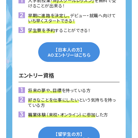
入学前授業
「Myスクールレッスン」
を無料で受
けることが出来る！
早期に進路を決定し、
デビュー・就職へ向けて
いち早くスタートできる！
学生寮を予約
することができる！
【日本人の方】
AOエントリーはこちら
エントリー資格
将来の夢や、目標
を持っている方
好きなことを仕事にしたい
という気持ちを持っ
ている方
職業体験（来校・オンライン）に参加
した方
【留学生の方】