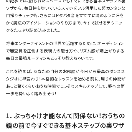
の記事では、限られたスペースでもすぐにできる基本ステップの裏
ワザから、毎日持ち歩いているスマホをフル活用した超カンタンな
自撮りチェック術、さらにはドタバタ音を立てずに滝のように汗を
かく魔法のアイソレーションのやり方まで、今すぐ試せるテクニッ
クをたっぷり詰め込みました。
将来エンターテイメントの世界で活躍するために、オーディション
で審査員を圧倒する表現力の磨き方や、リズム感が爆上がりする
毎日の最強ルーティンもこっそり教えちゃいます。
これを読めば、あなたの自分のお部屋が今日から最高のダンスス
タジオに早変わり！本格的なレッスンを始める前に、周りの仲間が
あっと驚くくらいおうち時間でこっそりスキルアップして、夢への第
一歩を勢いよく踏み出そう！
1. ぶっちゃけ才能なんて関係ない！おうちの
鏡の前で今すぐできる基本ステップの裏ワザ