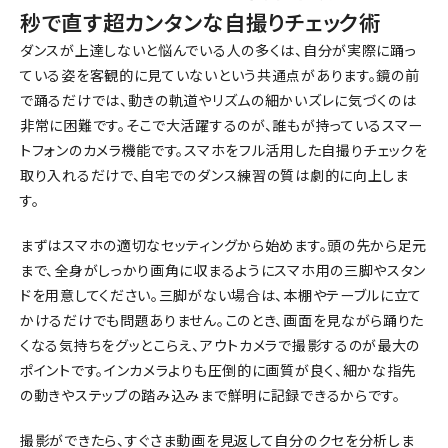
秒で直す超カンタンな自撮りチェック術
ダンスが上達しないと悩んでいる人の多くは、自分が実際に踊っ
ている姿を客観的に見ていないという共通点があります。鏡の前
で踊るだけでは、動きの軌道やリズムの細かいズレに気づくのは
非常に困難です。そこで大活躍するのが、誰もが持っているスマー
トフォンのカメラ機能です。スマホをフル活用した自撮りチェックを
取り入れるだけで、自宅でのダンス練習の質は劇的に向上しま
す。
まずはスマホの適切なセッティングから始めます。頭の先から足元
まで、全身がしっかり画角に収まるようにスマホ用の三脚やスタン
ドを用意してください。三脚がない場合は、本棚やテーブルに立て
かけるだけでも問題ありません。このとき、画面を見ながら踊りた
くなる気持ちをグッとこらえ、アウトカメラで撮影するのが最大の
ポイントです。インカメラよりも圧倒的に画質が良く、細かな指先
の動きやステップの踏み込みまで鮮明に記録できるからです。
撮影ができたら、すぐさま動画を見返して自分のクセを分析しま