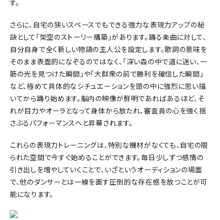
す。
さらに、自宅の狭いスペースでもできる強力な表現力アップの秘
訣として「架空のストーリー構築」があります。踊る楽曲に対して、
自分自身で全く新しい物語の主人公を設定します。歌詞の意味を
そのまま表面的になぞるのではなく、「深い森の中で道に迷い、一
筋の光を見つけた瞬間」や「大群衆の前で勝利を確信した瞬間」
など、極めて具体的なシチュエーションを頭の中に強烈に思い描
いてから踊り始めます。脳内の映像が鮮明であればあるほど、そ
れが目力やオーラとなって身体から放たれ、審査員の心を強く揺
さぶるパフォーマンスへと昇華されます。
これらの表現力トレーニングは、特別な機材がなくても、自宅の限
られた空間で今すぐ始めることができます。毎日少しずつ感情の
引き出しを増やしていくことで、いざというオーディションの場面
で、他のダンサーとは一線を画す圧倒的な存在感を放つことが可
能になります。