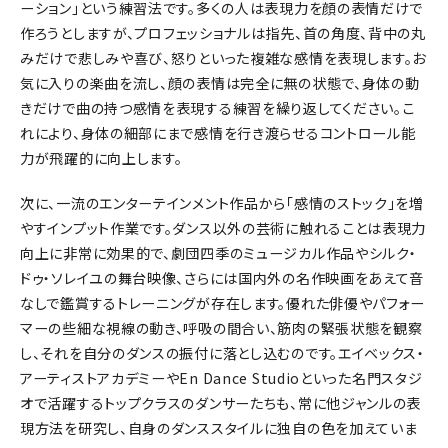
ーション」という練習法です。多くの人は表現力を顔の表情だけで
作ろうとしますが、プロフェッショナルは指先、首の角度、背中の丸
みだけで悲しみや喜び、怒りといった複雑な感情を表現します。お
気に入りの楽曲を流し、顔の表情は完全に無の状態で、身体の動
きだけで曲の持つ感情を表現する練習を繰り返してください。こ
れにより、身体の細部にまで感情を行き渡らせるコントロール能
力が飛躍的に向上します。
次に、一流のエンターテインメント作品から「感情のストック」を増
やすインプット作業です。ダンス以外の芸術に触れることは表現力
向上に非常に効果的で、劇団四季のミュージカル作品やシルク・
ドゥ・ソレイユの舞台映像、さらには国内外の名作映画をあえて音
なしで鑑賞するトレーニングが存在します。優れた俳優やパフォー
マーの些細な視線の動き、呼吸の間合い、筋肉の緊張状態を観察
し、それを自分のダンスの振付に落とし込むのです。エイベックス・
アーティストアカデミーやEn Dance Studioといった名門スタジ
オで活躍するトップクラスのダンサーたちも、常に他ジャンルの表
現方法を研究し、自身のダンススタイルに独自の色を加えていま