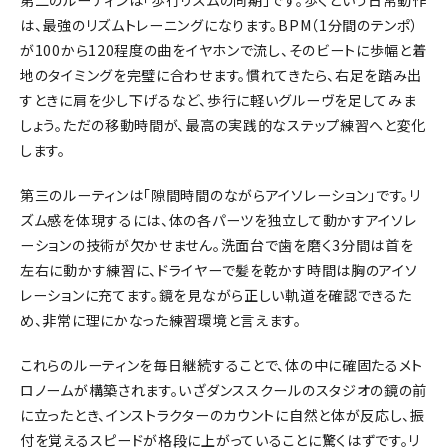
第二のルーティンは「歩行リズムの同期」です。歩くという日常動作
は、最強のリズムトレーニングになります。BPM（1分間のテンポ）
が100から120程度の曲をイヤホンで流し、そのビートに歩幅と着
地のタイミングを完璧に合わせます。慣れてきたら、右足を踏み出
すときに肩を少し下げるなど、歩行に軽いグルーヴを足してみま
しょう。ただの移動時間が、最高の実践的なステップ練習へと変化
します。
第三のルーティンは「隙間時間のながらアイソレーション」です。リ
ズム感を体現するには、体の各パーツを独立して動かすアイソレ
ーションの技術が欠かせません。洗面台で歯を磨く3分間は首を
左右に動かす練習に、ドライヤーで髪を乾かす時間は胸のアイソ
レーションに充てます。鏡を見ながら正しい軌道を確認できるた
め、非常に理にかなった練習環境と言えます。
これらのルーティンを毎日継続することで、体の中に確固たるメト
ロノームが構築されます。いざダンススクールのスタジオの鏡の前
に立ったとき、インストラクターのカウントに自然と体が反応し、振
付を覚えるスピードが格段に上がっていることに驚くはずです。リ