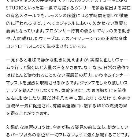
て動かすダンスの基礎技術です。NOAダンスアカデミーやEXPG
STUDIOといった第一線で活躍するダンサーを多数輩出する実在
の有名スクールでも、レッスンの序盤には必ず時間を割いて徹底
的に行われるほど、すべてのジャンルにおいて欠かせない重要な
要素となっています。プロダンサー特有の滑らかでキレのある動き
や、人間離れしたウェーブは、このアイソレーションの正確な身体
コントロールによって生み出されています。
一見すると地味で静かな動きに見えますが、実際に正しいフォー
ムで行うと驚くほど大量の汗をかきます。なぜなら、日常の動作で
はほとんど使われることのない深層部の筋肉、いわゆるインナー
マッスルを強烈に収縮させるからです。ジャンプをしたり激しいス
テップを踏んだりしなくても、体幹を固定したまま胸だけを前後
左右に動かしたり、腰だけを八の字に回したりするだけで、全身の
血流が一気に促進され、有酸素運動に匹敵するほどの燃焼効果
を得ることができます。
効果的な練習のコツは、全身が映る姿見の前に立ち、動かしてい
るパーツ以外の部位が一切ブレないように強く意識することです。