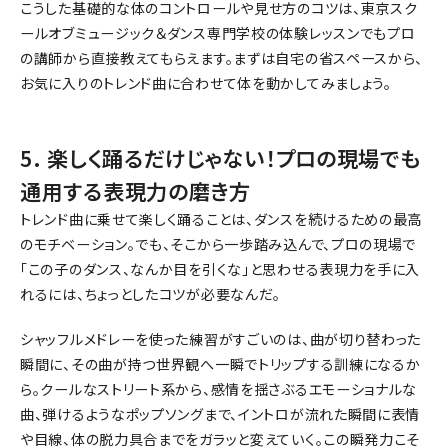
こうした基礎的な体のコントロールや見せ方のコツは、東京スク
ールオブミュージック＆ダンス専門学校の体験レッスンでもプロ
の講師から直接教えてもらえます。まずは自宅の省スペースから、
お気に入りのトレンド曲に合わせて体を動かしてみましょう。
5. 楽しく踊るだけじゃない！プロの現場でも
通用する表現力の磨き方
トレンド曲に乗せて楽しく踊ることは、ダンスを続けるための最高
のモチベーション。でも、そこから一歩踏み込んで、プロの現場で
「この子のダンス、なんか目を引くな」と思わせる表現力を手に入
れるには、ちょっとしたコツが必要なんだ。
シャッフルメドレーを使った練習がすごいのは、曲が切り替わった
瞬間に、その曲が持つ世界観へ一瞬でトリップする訓練になるか
ら。クールなストリート系から、感情を揺さぶるエモーショナルな
曲、弾けるようなポップソングまで、イントロが流れた瞬間に表情
や目線、体の脱力具合までをガラッと変えていく。この瞬発力こそ