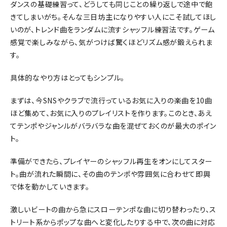
ダンスの基礎練習って、どうしても同じことの繰り返しで途中で飽
きてしまいがち。そんな三日坊主になりやすい人にこそ試してほし
いのが、トレンド曲をランダムに流すシャッフル練習法です。ゲーム
感覚で楽しみながら、気がつけば驚くほどリズム感が鍛えられま
す。
具体的なやり方はとってもシンプル。
まずは、今SNSやクラブで流行っているお気に入りの楽曲を10曲
ほど集めて、お気に入りのプレイリストを作ります。このとき、あえ
てテンポやジャンルがバラバラな曲を混ぜておくのが最大のポイン
ト。
準備ができたら、プレイヤーのシャッフル再生をオンにしてスター
ト。曲が流れた瞬間に、その曲のテンポや雰囲気に合わせて即興
で体を動かしていきます。
激しいビートの曲から急にスローテンポな曲に切り替わったり、ス
トリート系からポップな曲へと変化したりする中で、次の曲に対応