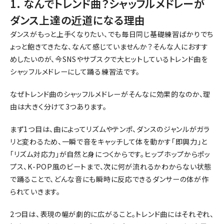
1. なんでトレンド曲？シャッフルメドレーが
ダンス上達の近道になる理由
ダンスがもっと上手くなりたい、でも毎日同じ基礎練習ばかりでち
ょっと飽きてきたな、なんて感じていませんか？そんな人におすす
めしたいのが、今SNSやサブスクで大ヒットしているトレンド曲を
シャッフルメドレーにして踊る練習法です。
なぜトレンド曲のシャッフルメドレーがそんなに効果的なのか、理
由は大きく分けて3つあります。
まず1つ目は、曲によってリズムやテンポ、ダンスのジャンルがガラ
リと変わるため、一瞬で音をキャッチして体を動かす「即興力」と
「リズム対応力」が自然と身につくからです。ヒップホップからポッ
プス、K-POP風のビートまで、次に何が流れるかわからない状態
で踊ることで、どんな音にも瞬時に反応できるダンサーの体が作
られていきます。
2つ目は、表現の幅が劇的に広がること。トレンド曲にはそれぞれ、