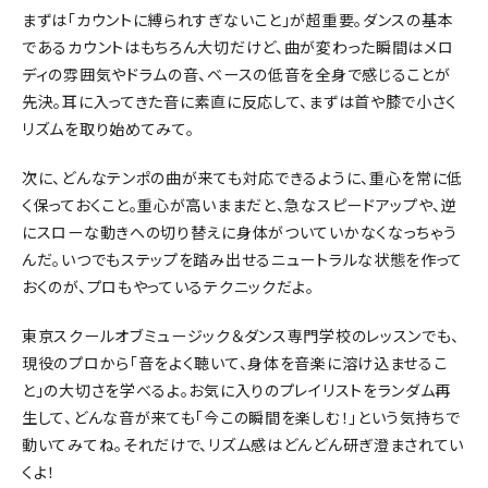
まずは「カウントに縛られすぎないこと」が超重要。ダンスの基本
であるカウントはもちろん大切だけど、曲が変わった瞬間はメロ
ディの雰囲気やドラムの音、ベースの低音を全身で感じることが
先決。耳に入ってきた音に素直に反応して、まずは首や膝で小さく
リズムを取り始めてみて。
次に、どんなテンポの曲が来ても対応できるように、重心を常に低
く保っておくこと。重心が高いままだと、急なスピードアップや、逆
にスローな動きへの切り替えに身体がついていかなくなっちゃう
んだ。いつでもステップを踏み出せるニュートラルな状態を作って
おくのが、プロもやっているテクニックだよ。
東京スクールオブミュージック＆ダンス専門学校のレッスンでも、
現役のプロから「音をよく聴いて、身体を音楽に溶け込ませるこ
と」の大切さを学べるよ。お気に入りのプレイリストをランダム再
生して、どんな音が来ても「今この瞬間を楽しむ！」という気持ちで
動いてみてね。それだけで、リズム感はどんどん研ぎ澄まされてい
くよ！