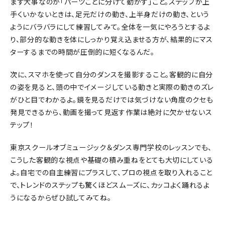
まず大事なのが「パーツごとに分けて動かす」こと。ステップが上
手くいかないときは、足元だけの動き、上半身だけの動き、という
ようにバラバラにして練習してみて。全体を一気にやろうとするよ
り、部分的な動きを体にしっかり覚え込ませる方が、結果的にマス
ターするまでの時間が圧倒的に短くなるんだ。
次に、スマホを使って自分のダンスを撮影すること。客観的に自分
の姿を見ると、頭の中でイメージしている動きと実際の動きのズレ
がひと目でわかるよ。鏡を見るだけでは気づけない角度のクセも
発見できるから、動画を撮って見返す作業は絶対に欠かせないス
テップ！
東京スクールオブミュージック＆ダンス専門学校のレッスンでも、
こうした客観的な視点や基礎の積み重ねをとても大切にしている
よ。自宅での自主練習にプラスして、プロの視点を取り入れること
で、トレンドのステップも驚くほどスムーズに、カッコよく踊れるよ
うになるからぜひ試してみてね。