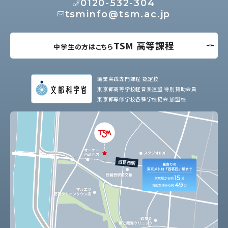
0120-532-304
tsminfo@tsm.ac.jp
TSM 高等課程
中学生の方はこちら
職業実践専門課程 認定校
東京都高等学校軽音楽連盟 特別賛助会員
東京都専修学校各種学校協会 加盟校