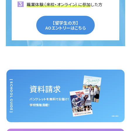
職業体験（来校・オンライン）に参加
した方
【留学生の方】
AOエントリーはこちら
[ SCHOOL GUIDE ]
資料請求
パンフレットを無料でお届け！
学校情報満載！