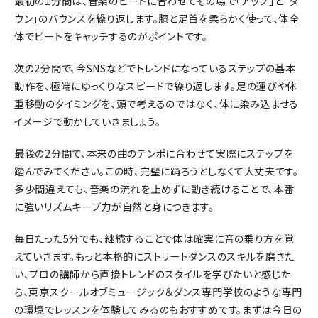
最初の1分間は、音楽のビートに合わせてその場で「アップ」と「ダ
ウン」のバウンスを繰り返します。膝と足首を柔らかく使って、体全
体でビートをキャッチするのがポイントです。
次の2分間で、今SNSなどでトレンドになっているステップの基本
動作を、極端にゆっくりなスピードで繰り返します。足の運びや体
重移動のタイミングを、頭で考えるのではなく、体に染み込ませる
イメージで動かしていきましょう。
最後の2分間で、本来の曲のテンポに合わせて実際にステップを
踏んでみてください。この時、完璧に踊ろうとしなくて大丈夫です。
多少間違えても、音楽の流れを止めずに動き続けることで、本番
に強いリズムキープ力が自然と身につきます。
毎日たった5分でも、継続することで体は確実に音の乗り方を覚
えていきます。もっと本格的にストリートダンスのスキルを磨きた
い、プロの講師から直接トレンドのスタイルを学びたいと感じた
ら、東京スクールオブミュージック＆ダンス専門学校のような専門
の環境でレッスンを体験してみるのもおすすめです。まずは今日の