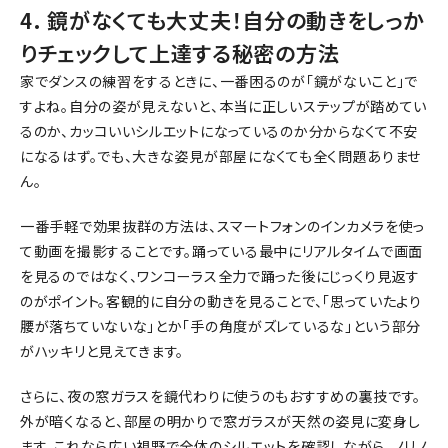
4. 鏡がなくても大丈夫！自分の動きをしっか
りチェックして上達する秘密の方法
家でダンスの練習をするときに、一番困るのが「鏡がないこと」で
すよね。自分の姿が見えないと、本当に正しいステップが踏めてい
るのか、カッコいいシルエットになっているのか分からなくて不安
になるはず。でも、大きな姿見が部屋になくても全く問題ありませ
ん。
一番手軽で効果抜群の方法は、スマートフォンのインカメラを使っ
て動画を撮影することです。踊っている最中にリアルタイムで画面
を見るのではなく、ワンコーラス全力で踊った後にじっくり見返す
のがポイント。客観的に自分の動きを見ることで、「思っていたより
腰が落ちていないな」とか「手の角度がズレているな」という部分
がハッキリと見えてきます。
さらに、夜の窓ガラスを鏡代わりに使うのもおすすめの裏技です。
外が暗くなると、部屋の明かりで窓ガラスが天然の姿見に変身し
ます。これなら広い視野で全体のシルエットを確認しながら、ノリノ