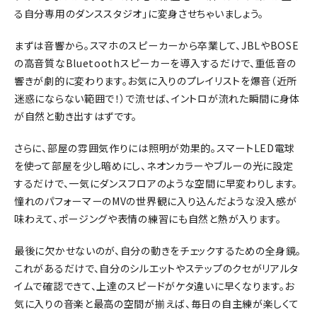
る自分専用のダンススタジオ」に変身させちゃいましょう。
まずは音響から。スマホのスピーカーから卒業して、JBLやBOSE
の高音質なBluetoothスピーカーを導入するだけで、重低音の
響きが劇的に変わります。お気に入りのプレイリストを爆音（近所
迷惑にならない範囲で！）で流せば、イントロが流れた瞬間に身体
が自然と動き出すはずです。
さらに、部屋の雰囲気作りには照明が効果的。スマートLED電球
を使って部屋を少し暗めにし、ネオンカラーやブルーの光に設定
するだけで、一気にダンスフロアのような空間に早変わりします。
憧れのパフォーマーのMVの世界観に入り込んだような没入感が
味わえて、ポージングや表情の練習にも自然と熱が入ります。
最後に欠かせないのが、自分の動きをチェックするための全身鏡。
これがあるだけで、自分のシルエットやステップのクセがリアルタ
イムで確認できて、上達のスピードがケタ違いに早くなります。お
気に入りの音楽と最高の空間が揃えば、毎日の自主練が楽しくて