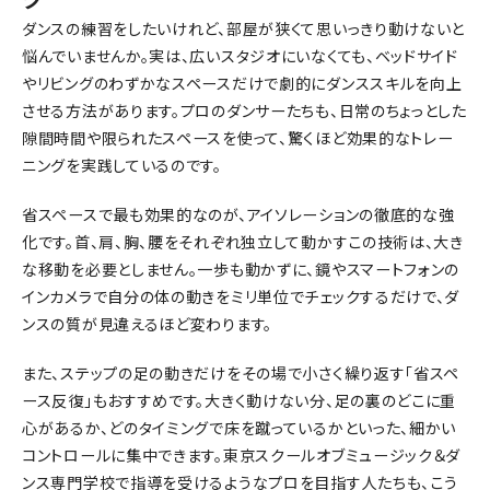
ダンスの練習をしたいけれど、部屋が狭くて思いっきり動けないと
悩んでいませんか。実は、広いスタジオにいなくても、ベッドサイド
やリビングのわずかなスペースだけで劇的にダンススキルを向上
させる方法があります。プロのダンサーたちも、日常のちょっとした
隙間時間や限られたスペースを使って、驚くほど効果的なトレー
ニングを実践しているのです。
省スペースで最も効果的なのが、アイソレーションの徹底的な強
化です。首、肩、胸、腰をそれぞれ独立して動かすこの技術は、大き
な移動を必要としません。一歩も動かずに、鏡やスマートフォンの
インカメラで自分の体の動きをミリ単位でチェックするだけで、ダ
ンスの質が見違えるほど変わります。
また、ステップの足の動きだけをその場で小さく繰り返す「省スペ
ース反復」もおすすめです。大きく動けない分、足の裏のどこに重
心があるか、どのタイミングで床を蹴っているかといった、細かい
コントロールに集中できます。東京スクールオブミュージック＆ダ
ンス専門学校で指導を受けるようなプロを目指す人たちも、こう