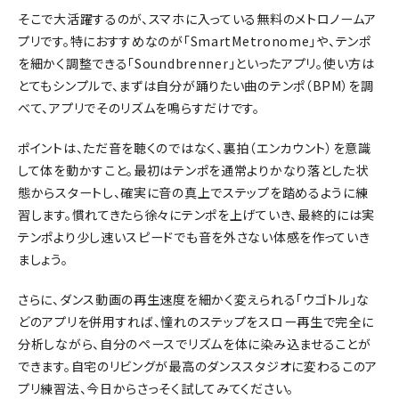
そこで大活躍するのが、スマホに入っている無料のメトロノームア
プリです。特におすすめなのが「SmartMetronome」や、テンポ
を細かく調整できる「Soundbrenner」といったアプリ。使い方は
とてもシンプルで、まずは自分が踊りたい曲のテンポ（BPM）を調
べて、アプリでそのリズムを鳴らすだけです。
ポイントは、ただ音を聴くのではなく、裏拍（エンカウント）を意識
して体を動かすこと。最初はテンポを通常よりかなり落とした状
態からスタートし、確実に音の真上でステップを踏めるように練
習します。慣れてきたら徐々にテンポを上げていき、最終的には実
テンポより少し速いスピードでも音を外さない体感を作っていき
ましょう。
さらに、ダンス動画の再生速度を細かく変えられる「ウゴトル」な
どのアプリを併用すれば、憧れのステップをスロー再生で完全に
分析しながら、自分のペースでリズムを体に染み込ませることが
できます。自宅のリビングが最高のダンススタジオに変わるこのア
プリ練習法、今日からさっそく試してみてください。