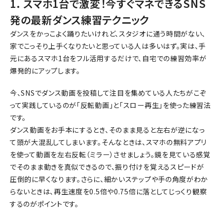
1. スマホ1台で激変！今すぐマネできるSNS
発の最新ダンス練習テクニック
ダンスをかっこよく踊りたいけれど、スタジオに通う時間がない、
家でこっそり上手くなりたいと思っている人は多いはず。実は、手
元にあるスマホ1台をフル活用するだけで、自宅での練習効率が
爆発的にアップします。
今、SNSでダンス動画を投稿して注目を集めている人たちがこぞ
って実践しているのが「反転動画」と「スロー再生」を使った練習法
です。
ダンス動画をお手本にするとき、そのまま見ると左右が逆になっ
て頭が大混乱してしまいます。そんなときは、スマホの無料アプリ
を使って動画を左右反転（ミラー）させましょう。鏡を見ている感覚
でそのまま動きを真似できるので、振り付けを覚えるスピードが
圧倒的に早くなります。さらに、細かいステップや手の角度がわか
らないときは、再生速度を0.5倍や0.75倍に落としてじっくり観察
するのがポイントです。