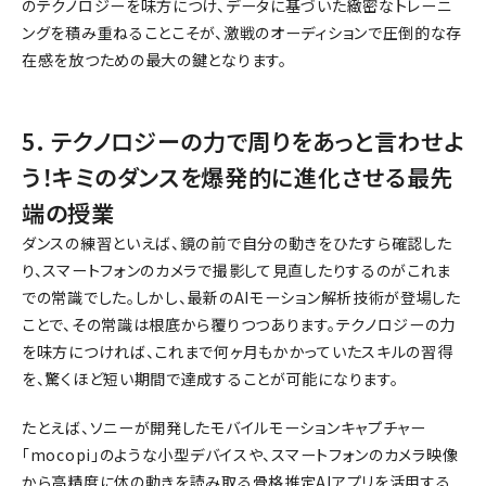
のテクノロジーを味方につけ、データに基づいた緻密なトレーニ
ングを積み重ねることこそが、激戦のオーディションで圧倒的な存
在感を放つための最大の鍵となります。
5. テクノロジーの力で周りをあっと言わせよ
う！キミのダンスを爆発的に進化させる最先
端の授業
ダンスの練習といえば、鏡の前で自分の動きをひたすら確認した
り、スマートフォンのカメラで撮影して見直したりするのがこれま
での常識でした。しかし、最新のAIモーション解析技術が登場した
ことで、その常識は根底から覆りつつあります。テクノロジーの力
を味方につければ、これまで何ヶ月もかかっていたスキルの習得
を、驚くほど短い期間で達成することが可能になります。
たとえば、ソニーが開発したモバイルモーションキャプチャー
「mocopi」のような小型デバイスや、スマートフォンのカメラ映像
から高精度に体の動きを読み取る骨格推定AIアプリを活用する