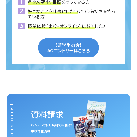
将来の夢や、目標
を持っている方
好きなことを仕事にしたい
という気持ちを持っ
ている方
職業体験（来校・オンライン）に参加
した方
【留学生の方】
AOエントリーはこちら
[ SCHOOL GUIDE ]
資料請求
パンフレットを無料でお届け！
学校情報満載！