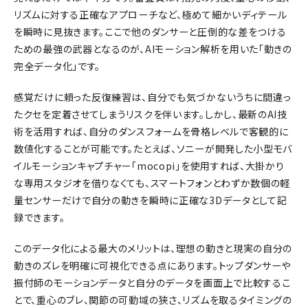
リズムに対する正確なアプローチなど、極めて細かいディテール
を瞬時に見抜きます。ここで他のダンサーと圧倒的な差をつける
ための最強の武器となるのが、AIモーション解析を用いた「動きの
完全データ化」です。
感覚だけに頼った反復練習は、自分でも気づかないうちに間違っ
たクセを定着させてしまうリスクを伴います。しかし、最新のAI技
術を活用すれば、自分のダンスフォームを骨格レベルで客観的に
数値化することが可能です。たとえば、ソニーが開発した小型モバ
イルモーションキャプチャー「mocopi」を使用すれば、大掛かり
な専用スタジオを借りなくても、スマートフォンとわずか数個の軽
量センサーだけで自分の動きを瞬時に正確な3Dデータとして記
録できます。
このデータ化による最大のメリットは、理想の動きと現実の自分の
動きのズレを明確に可視化できる点にあります。トップダンサーや
振付師のモーションデータと自分のデータを画面上で比較するこ
とで、重心のブレ、関節の可動域の狭さ、リズムを取るタイミングの