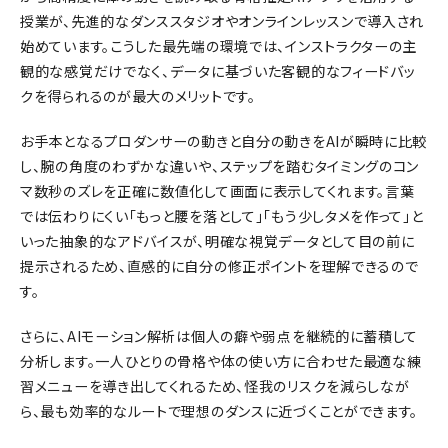
授業が、先進的なダンススタジオやオンラインレッスンで導入され
始めています。こうした最先端の環境では、インストラクターの主
観的な感覚だけでなく、データに基づいた客観的なフィードバッ
クを得られるのが最大のメリットです。
お手本となるプロダンサーの動きと自分の動きをAIが瞬時に比較
し、腕の角度のわずかな違いや、ステップを踏むタイミングのコン
マ数秒のズレを正確に数値化して画面に表示してくれます。言葉
では伝わりにくい「もっと腰を落として」「もう少しタメを作って」と
いった抽象的なアドバイスが、明確な視覚データとして目の前に
提示されるため、直感的に自分の修正ポイントを理解できるので
す。
さらに、AIモーション解析は個人の癖や弱点を継続的に蓄積して
分析します。一人ひとりの骨格や体の使い方に合わせた最適な練
習メニューを導き出してくれるため、怪我のリスクを減らしなが
ら、最も効率的なルートで理想のダンスに近づくことができます。