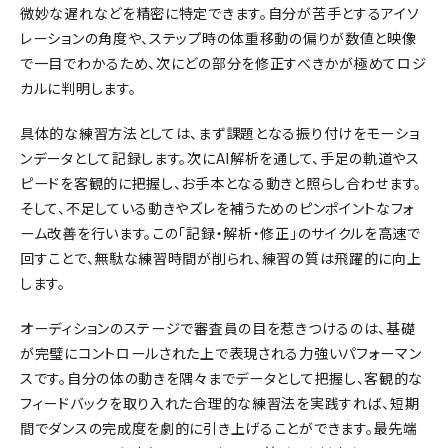
微妙な遅れなどを精密に特定できます。自分が苦手とするアイソ
レーションの角度や、ステップ時の体重移動の偏りが数値と映像
で一目でわかるため、次にどの部分を修正すべきかが極めてロジ
カルに判明します。
具体的な練習方法としては、まず課題となる振り付けをモーショ
ンデータとして記録します。次にAI解析を通して、手足の軌道やス
ピードを客観的に把握し、お手本となる動きと照らし合わせます。
そして、不足している動きやズレを補うためのピンポイントなフォ
ーム改善を行います。この「記録・解析・修正」のサイクルを高速で
回すことで、無駄な練習時間が削られ、練習の質は飛躍的に向上
します。
オーディションのステージで審査員の目を惹きつけるのは、基礎
が完璧にコントロールされた上で表現される力強いパフォーマン
スです。自分の体の動きを隅々までデータとして把握し、客観的な
フィードバックを取り入れた合理的な練習法を実践すれば、短期
間でダンスの完成度を劇的に引き上げることができます。最先端