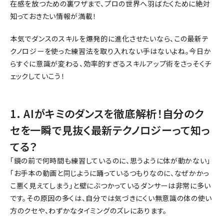
在感を放つための裏ワザまで、プロの世界へ羽ばたくために絶対
知っておきたい情報が満載！
本気でダンスのスキルを爆発的に進化させたいなら、この最新テ
クノロジーを使った練習法を取り入れない手はないよね。今日か
らすぐに意識が変わる、効率的すぎるスキルアップ術をさっそくチ
ェックしていこう！
1. AIがキミのダンスを徹底解析！自分のク
セを一瞬で見抜く最新テクノロジーって知っ
てる？
「鏡の前で何時間も練習しているのに、思うように体が動かない」
「お手本の動画と同じように踊っているつもりなのに、なぜかかっ
こ悪く見えてしまう」と壁にぶつかっているダンサーは非常に多い
です。その原因の多くは、自分では気づきにくい無意識の体の使い
方のクセや、わずかなタイミングのズレにあります。