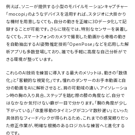
例えば、ソニーが提供する小型のモバイルモーションキャプチャー
「mocopi」のようなデバイスを活用すれば、スタジオに大掛かり
な機材を用意しなくても、自分の動きを正確に3Dデータ化して記
録することが可能です。さらに現在では、特別なセンサーを装着し
なくても、スマートフォンのカメラで撮影した動画から骨格の動き
を自動抽出するAI姿勢推定技術「OpenPose」などを応用した解
析アプリも多数登場しており、誰でも手軽に高度な自己分析がで
きる環境が整っています。
これらのAI技術を練習に導入する最大のメリットは、動きの「数値
化」と「客観的な視覚化」です。憧れのダンサーのお手本動画と自
分の動画をAIに解析させると、肩の可動域の違い、アイソレーショ
ン時の胸の入り具合、ステップを踏む際の膝の角度など、自分で
はなかなか気付けない癖が一目で分かります。「腕の角度が少し
下がっている」「体重移動のタイミングがコンマ数秒遅い」といった
具体的なフィードバックが得られるため、これまでの感覚頼りだっ
た修正作業が、明確な根拠のあるロジカルな練習へと進化する
のです。