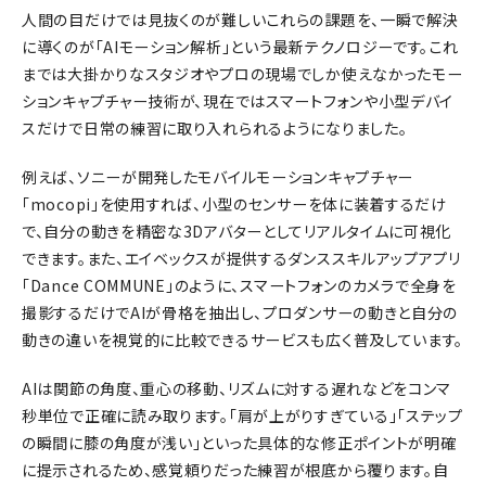
人間の目だけでは見抜くのが難しいこれらの課題を、一瞬で解決
に導くのが「AIモーション解析」という最新テクノロジーです。これ
までは大掛かりなスタジオやプロの現場でしか使えなかったモー
ションキャプチャー技術が、現在ではスマートフォンや小型デバイ
スだけで日常の練習に取り入れられるようになりました。
例えば、ソニーが開発したモバイルモーションキャプチャー
「mocopi」を使用すれば、小型のセンサーを体に装着するだけ
で、自分の動きを精密な3Dアバターとしてリアルタイムに可視化
できます。また、エイベックスが提供するダンススキルアップアプリ
「Dance COMMUNE」のように、スマートフォンのカメラで全身を
撮影するだけでAIが骨格を抽出し、プロダンサーの動きと自分の
動きの違いを視覚的に比較できるサービスも広く普及しています。
AIは関節の角度、重心の移動、リズムに対する遅れなどをコンマ
秒単位で正確に読み取ります。「肩が上がりすぎている」「ステップ
の瞬間に膝の角度が浅い」といった具体的な修正ポイントが明確
に提示されるため、感覚頼りだった練習が根底から覆ります。自