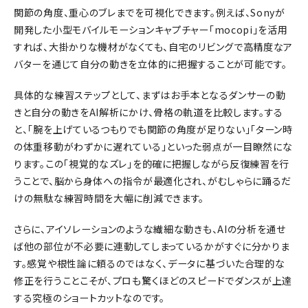
関節の角度、重心のブレまでを可視化できます。例えば、Sonyが
開発した小型モバイルモーションキャプチャー「mocopi」を活用
すれば、大掛かりな機材がなくても、自宅のリビングで高精度なア
バターを通じて自分の動きを立体的に把握することが可能です。
具体的な練習ステップとして、まずはお手本となるダンサーの動
きと自分の動きをAI解析にかけ、骨格の軌道を比較します。する
と、「腕を上げているつもりでも関節の角度が足りない」「ターン時
の体重移動がわずかに遅れている」といった弱点が一目瞭然にな
ります。この「視覚的なズレ」を的確に把握しながら反復練習を行
うことで、脳から身体への指令が最適化され、がむしゃらに踊るだ
けの無駄な練習時間を大幅に削減できます。
さらに、アイソレーションのような繊細な動きも、AIの分析を通せ
ば他の部位が不必要に連動してしまっているかがすぐに分かりま
す。感覚や根性論に頼るのではなく、データに基づいた合理的な
修正を行うことこそが、プロも驚くほどのスピードでダンスが上達
する究極のショートカットなのです。