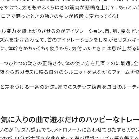
るだけで、太ももやふくらはぎの筋肉が悲鳴を上げて、あっとい
フロアで踊ったときの動きのキレが格段に変わってくる！
ール能力を爆上がりさせるのがアイソレーション。首、胸、腰など
リズムを掛け合わせて、首のアイソレーションをしながらリズムキ
のに、体幹をめちゃくちゃ使うから、気付いたときには息が上がる
一つひとつの動きの正確さや、体の使い方を見直すのに最適。全
、夜なら窓ガラスに映る自分のシルエットを見ながらフォームを修
りと差をつける一番の近道。家でのステップ練習を毎日のルーティ
！お気に入りの曲で遊ぶだけのハッピーなトレ
いのが「リズム感」。でも、メトロノームに合わせてひたすらカウ
なのが、自分が大好きな曲を使って遊び感覚でリズム感を鍛える