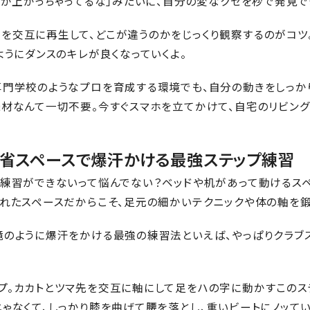
肩が上がっちゃってるな」みたいに、自分の変なクセを秒で発見で
を交互に再生して、どこが違うのかをじっくり観察するのがコツ
ようにダンスのキレが良くなっていくよ。
専門学校のようなプロを育成する環境でも、自分の動きをしっか
機材なんて一切不要。今すぐスマホを立てかけて、自宅のリビン
し！省スペースで爆汗かける最強ステップ練習
の練習ができないって悩んでない？ベッドや机があって動けるスペ
られたスペースだからこそ、足元の細かいテクニックや体の軸を鍛
滝のように爆汗をかける最強の練習法といえば、やっぱりクラブ
プ。カカトとツマ先を交互に軸にして足をハの字に動かすこのス
ゃなくて、しっかり膝を曲げて腰を落とし、重いビートにノッて