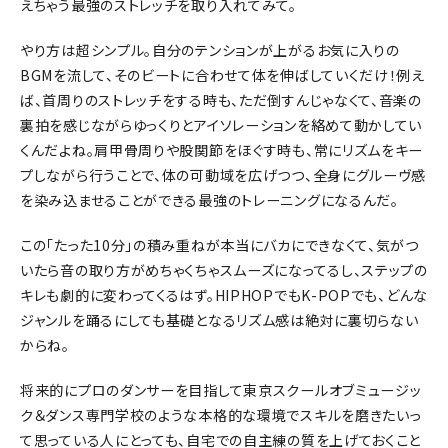
えちゃう最強のストレッチを取り入れてみて。
やり方は超シンプル。自分のテンションが上がるお気に入りの
BGMを流して、そのビートに合わせて体を伸ばしていくだけ！例え
ば、首周りのストレッチをする時も、ただ倒すんじゃなくて、音楽の
裏拍を感じながらゆっくりとアイソレーションを絡めて動かしてい
くんだよね。肩甲骨周りや股関節をほぐす時も、常にリズムをキー
プしながら行うことで、体の可動域を広げつつ、全身にグルーヴ感
を染み込ませることができる最強のトレーニングになるんだ。
この「たった10分」の積み重ねが本当にバカにできなくて、気がつ
いたら音の取り方がめちゃくちゃスムーズになってるし、ステップの
キレも劇的に変わってくるはず。HIPHOPでもK-POPでも、どんな
ジャンルを踊るにしても基礎となるリズム感は絶対に裏切らない
からね。
将来的にプロのダンサーを目指して東京スクールオブミュージッ
ク＆ダンス専門学校のような本格的な環境でスキルを磨きたいっ
て思っている人にとっても、自宅での自主練の質を上げておくこと