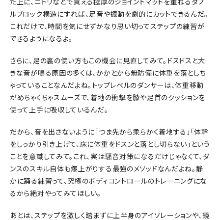
た上に、ニトリなどで買える極厚のジョイントマットを重ねるダブ
ルブロック構造にすれば、足音や振動を劇的にカットできるんだ。
これだけで、時間を気にせずかなり思い切ってステップの練習が
できるようになるよ。
さらに、足の裏の使い方もこの機会に見直してみて。ドスドスと大
きな音が鳴る原因の多くは、かかとから無防備に体重を落としち
ゃっていることなんだよね。トップレベルのダンサーは、体重移動
がめちゃくちゃスムーズで、着地の衝撃を膝や足首のクッションを
使って上手に吸収しているんだ。
だから、音を出さないように「つま先から柔らかく着地する」「体幹
をしっかり引き上げて、床に体重をドスンと落とし切らない」という
ことを意識してみて。これ、実は騒音対策になるだけじゃなくて、ダ
ンスのスキル自体も爆上がりする最強のメソッドなんだよね。静
かに踊る練習って、究極のボディコントロールのトレーニングにな
るから絶対やってみてほしい。
あとは、ステップを激しく踏まずに上半身のアイソレーションや、鏡