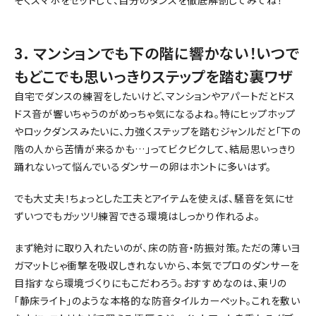
そくスマホをセットして、自分のダンスを徹底解剖してみてね！
3. マンションでも下の階に響かない！いつで
もどこでも思いっきりステップを踏む裏ワザ
自宅でダンスの練習をしたいけど、マンションやアパートだとドス
ドス音が響いちゃうのがめっちゃ気になるよね。特にヒップホップ
やロックダンスみたいに、力強くステップを踏むジャンルだと「下の
階の人から苦情が来るかも…」ってビクビクして、結局思いっきり
踊れないって悩んでいるダンサーの卵はホントに多いはず。
でも大丈夫！ちょっとした工夫とアイテムを使えば、騒音を気にせ
ずいつでもガッツリ練習できる環境はしっかり作れるよ。
まず絶対に取り入れたいのが、床の防音・防振対策。ただの薄いヨ
ガマットじゃ衝撃を吸収しきれないから、本気でプロのダンサーを
目指すなら環境づくりにもこだわろう。おすすめなのは、東リの
「静床ライト」のような本格的な防音タイルカーペット。これを敷い