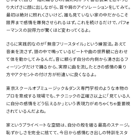
り大げさに顔に出しながら、首や肩のアイソレーションをしてみて。
最初は絶対に照れくさいけど、誰も見ていない家の中だからこそ
限界まで感情を爆発させられるはず。これを続けるだけで、パフォ
ーマンスの説得力が驚くほど変わってくるよ。
さらに実践的なのが「無音フリースタイル」という練習法。あえて
音楽を流さず、頭の中で鳴っているビートや曲の世界観に合わせ
て体を動かしてみるんだ。音に頼らず自分の内側から湧き出るフ
ィーリングだけで踊るから、実際に曲を流したときの感情の乗り
方やアクセントの付け方が桁違いに良くなるよ。
東京スクールオブミュージック＆ダンス専門学校のような本物の
プロを育成する現場でも、テクニックの正確さ以上に「見ている人
に自分の感情をどう伝えるか」という表現力がめちゃくちゃ重要視
されているんだよね。
家というプライベートな空間は、自分の殻を破る最高のステージ。
恥ずかしさを完全に捨てて、今日から感情むき出しの特訓をスタ