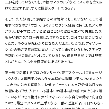
三脚を持っていなくても、本棚やマグカップなどにスマホを立て掛
けて固定すれば、すぐに撮影スタートできるよ。
そして、ただ録画して満足するのは絶対にもったいない！ここで活
用すべきなのが「ウゴトル」のようなダンス練習に特化したスマホ
アプリ。お手本にしている動画と自分の動画を並べて再生したり、
細かい動きをスロー再生したりすることで、自分では気づけなか
ったズレやクセが丸わかりになるんだよね。たとえば、アイソレー
ションの動きで無意識に肩が上がってしまっているとか、ステップ
を踏むときの重心が少しズレているとか、鏡を見るだけでは見落
としがちなポイントを徹底的にあぶり出せる。
第一線で活躍するプロのダンサーや、東京スクールオブミュージ
ック＆ダンス専門学校のような本格的な環境で学んでいる人たち
も、自分の動きを客観的に映像でチェックする自己分析は日々の
練習に必ず取り入れている基本中の基本。鏡の前で気持ちよく踊
っているだけじゃ絶対に気づけないリアルな自分の動きと向き合
うのが、最短でダンスが上手くなる一番の近道だよ。今日からさっ