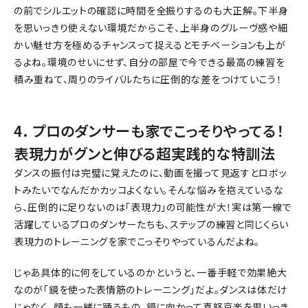
の前でシルエットの確認に時間を全振りするのも大正解。下半身
を思いっきり使えない環境だからこそ、上半身のグルーヴ感や細
かい魅せ方を極めるチャンスって捉えるとモチベーションも上が
るよね。環境のせいにせず、自分の部屋で今できる最高の練習を
積み重ねて、周りのライバルたちに圧倒的な差をつけていこう！
4. プロのダンサーも家でこっそりやってる！
表現力がグンと伸びる超実践的な特訓法
ダンスの振付は完璧に覚えたのに、動画を撮って見返すとロボッ
トみたいでなんだかカッコよくない。そんな悩みを抱えているな
ら、圧倒的に足りないのは「表現力」の可能性が大！実は第一線で
活躍しているプロのダンサーたちも、ステップの練習と同じくらい
表現力のトレーニングを家でこっそりやっているんだよね。
じゃあ具体的に何をしているのかというと、一番手軽で効果絶大
なのが「鏡を使った表情筋のトレーニング」だよ。ダンスは体だけ
じゃなく、顔も一緒に踊るもの。鏡に向かって喜怒哀楽を思いっき