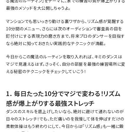
る魔法のルーティン」をテーマに、家での練習の質が爆上がりする
最強のメソッドを大公開しちゃうよ。
マンションでも思いっきり動ける裏ワザから、リズム感が覚醒する
10分間のメニュー、さらには次のオーディションで審査員の目を
釘付けにする表現力の磨き方まで、将来プロのダンサーを目指す
なら絶対に知っておきたい実践的なテクニックが満載。
今日からこの魔法のルーティンを取り入れれば、キミのダンスは
マジで見違えるはず。さっそく、自分の部屋を最強の練習場所に変
える秘密のテクニックをチェックしていこう！
1. 毎日たった10分でマジで変わる！リズム
感が爆上がりする最強ストレッチ
ダンスのスキルを底上げしたいなら、絶対に避けて通れないのが
日々のストレッチ！でも、ただ痛いのを我慢して体を伸ばすだけの
柔軟体操はもう終わりにして、今日からは「リズム感」も一緒に鍛