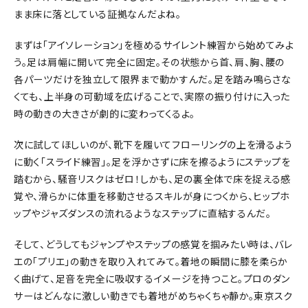
まま床に落としている証拠なんだよね。
まずは「アイソレーション」を極めるサイレント練習から始めてみよ
う。足は肩幅に開いて完全に固定。その状態から首、肩、胸、腰の
各パーツだけを独立して限界まで動かすんだ。足を踏み鳴らさな
くても、上半身の可動域を広げることで、実際の振り付けに入った
時の動きの大きさが劇的に変わってくるよ。
次に試してほしいのが、靴下を履いてフローリングの上を滑るよう
に動く「スライド練習」。足を浮かさずに床を擦るようにステップを
踏むから、騒音リスクはゼロ！しかも、足の裏全体で床を捉える感
覚や、滑らかに体重を移動させるスキルが身につくから、ヒップホ
ップやジャズダンスの流れるようなステップに直結するんだ。
そして、どうしてもジャンプやステップの感覚を掴みたい時は、バレ
エの「プリエ」の動きを取り入れてみて。着地の瞬間に膝を柔らか
く曲げて、足音を完全に吸収するイメージを持つこと。プロのダン
サーはどんなに激しい動きでも着地がめちゃくちゃ静か。東京スク