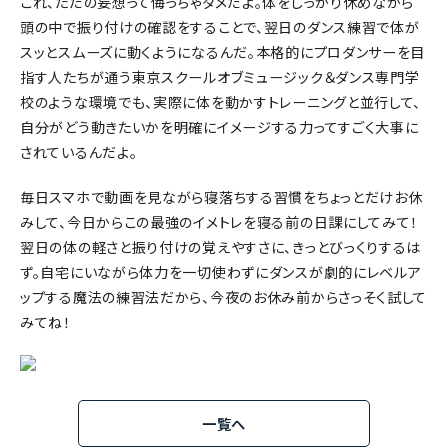
これ、ただの妄想って侮っちゃダメだよ。体をしっかり休めながら
頭の中で振り付けの確認をすることで、翌日のダンス練習で体が
スッとスムーズに動くようになるんだ。本格的にプロダンサーを目
指す人たちが通う東京スクールオブミュージック＆ダンス専門学
校のような環境でも、実際に体を動かすトレーニングと並行して、
自分がどう動きたいかを明確にイメージする力ってすごく大事に
されているんだよ。
毎日スマホで動画を見ながら寝落ちする習慣をちょっとだけお休
みして、今日からこの最強のイメトレを寝る前の日課にしてみて！
翌日の体の軽さと振り付けの覚えやすさに、きっとびっくりするは
ず。自宅にいながら体力を一切使わずにダンスが劇的にレベルア
ップする魔法の練習法だから、今夜のお休み前からさっそく試して
みてね！
一覧へ