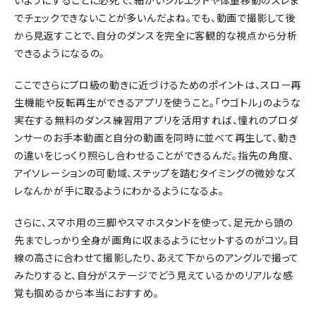
いようにすることに必死で、細かいシルエットや体重移動のズレま
でチェックできないことが多いんだよね。でも、動画で撮影して後
から見返すことで、自分のダンスを完全に客観的な視点から分析
できるようになるの。
ここでさらにプロ級の動きに近づけるためのポイントは、スロー再
生機能や反転再生ができるアプリを使うこと。「ウゴトル」のような
実在する無料のダンス練習用アプリを活用すれば、憧れのプロダ
ンサーのお手本動画と自分の動画を同時に並べて再生して、動き
の違いをじっくり照らし合わせることができるんだ。指先の角度、
アイソレーションの可動域、ステップを踏むタイミングの微妙なズ
レなんかが手に取るようにわかるようになるよ。
さらに、スマホ用の三脚やスマホスタンドを使って、足元から頭の
先までしっかり全身が画角に収まるようにセットするのがコツ。目
線の高さに合わせて撮影したり、あえて下からのアングルで撮って
みたりすると、自分がステージでどう見えているかのリアルな感
覚も掴めるから本当におすすめ。