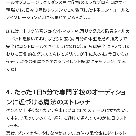
ールオブミュージック＆ダンス専門学校のようなプロを育成する
現場でも、日々の基礎レッスンでこの徹底した体重コントロールと
アイソレーションが叩き込まれているんだよ。
床にはニトリの防音ジョイントマットや、東リの洗える防音タイルカ
ーペットを敷いておけばさらに安心。自分の体重を足の指先まで
完全にコントロールできるようになれば、足音は完全に消えて、代
わりに圧倒的なダンスのキレとメリハリが手に入るよ。今日からさ
っそく、深夜の部屋でもできるサイレント練習にチャレンジしてみ
てね！
4. たった1日5分で専門学校のオーディショ
ンに近づける魔法のストレッチ
ダンスが上手くなりたい、将来はプロとしてステージに立ちたいっ
て本気で思っているなら、絶対に避けて通れないのが毎日のスト
レッチ。
実は、ダンスのキレやしなやかさって、身体の柔軟性にダイレクト