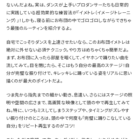
ないんだよね。実は、ダンスが上手いプロダンサーたちも日常的
に実践している超効果的な練習法が「イメトレ（イメージトレーニ
ング）」！しかも、寝る前にお布団の中でゴロゴロしながらできちゃ
う最強のルーティンを紹介するよ。
自宅でこっそりダンスを上達させたいなら、このお布団イメトレは
絶対に外せない必須テクニック。やり方はめちゃくちゃ簡単だよ。
まず、お布団に入ったら部屋を暗くして、イヤホンで踊りたい曲を
流してみて。目を閉じたら、そこはもう自分の最高のステージ！自
分が完璧な振り付けで、キレッキレに踊っている姿をリアルに思い
描くのが最大のポイントだよ。
つま先から指先までの細かい動き、息遣い、さらにはステージの照
明や空間の広さまで、高画質な映像として頭の中で再生してみて
ね。特に、いつもミスしてしまうステップや、タイミングがズレやす
い振り付けのところは、頭の中で何度も「完璧に踊りこなしている
自分」をリピート再生するのがコツ！