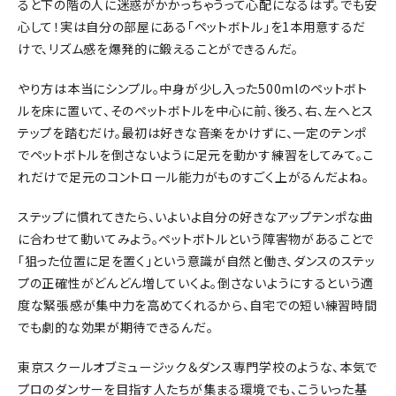
ると下の階の人に迷惑がかかっちゃうって心配になるはず。でも安
心して！実は自分の部屋にある「ペットボトル」を1本用意するだ
けで、リズム感を爆発的に鍛えることができるんだ。
やり方は本当にシンプル。中身が少し入った500mlのペットボト
ルを床に置いて、そのペットボトルを中心に前、後ろ、右、左へとス
テップを踏むだけ。最初は好きな音楽をかけずに、一定のテンポ
でペットボトルを倒さないように足元を動かす練習をしてみて。こ
れだけで足元のコントロール能力がものすごく上がるんだよね。
ステップに慣れてきたら、いよいよ自分の好きなアップテンポな曲
に合わせて動いてみよう。ペットボトルという障害物があることで
「狙った位置に足を置く」という意識が自然と働き、ダンスのステッ
プの正確性がどんどん増していくよ。倒さないようにするという適
度な緊張感が集中力を高めてくれるから、自宅での短い練習時間
でも劇的な効果が期待できるんだ。
東京スクールオブミュージック＆ダンス専門学校のような、本気で
プロのダンサーを目指す人たちが集まる環境でも、こういった基