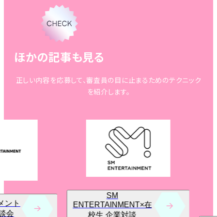
ほかの記事も見る
正しい内容を応募して、審査員の目に止まるためのテクニック
を紹介します。
SM
AINMENT×在
 企業対談