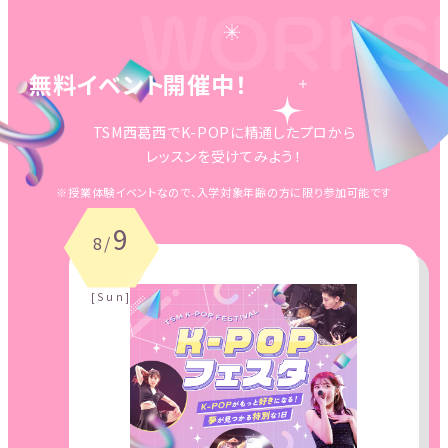
WORKS
無料イベント開催中！
TSM西葛西でK-POPに精通したプロから
レッスンを受けてみよう！
※授業体験イベントなので、入学対象年齢の方に限り参加可能です
9
8/
[Sun]