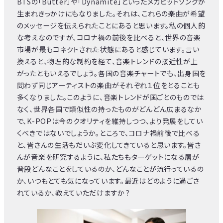
BTSの「Butter」や「Dynamite」といったメガヒットソングが
生まれきっかけにもなりました。それは、これらの楽曲が希望
のメッセージを伝えられたことにあると思います。私の個人的
な考えなのですが、コロナ禍の前後を比べると、世界の音楽
市場が最もコネクトされた状態にあると感じています。言い
換えると、物理的な制約を経て、音楽トレンドの接近性が上
がったともいえるでしょう。各国の音楽チャートでも、出身国を
問わず同じアーティストの楽曲がそれぞれ１位をとることも
多くなりました。このように、音楽トレンドが国ごとのものでは
なく、世界各国で類似性の持ったものがどんどん広まるなか
で、K-POPは今のクオリティを維持しつつ、より発展をしてい
くべきではないでしょうか。ところで、コロナ禍前後で比べる
と、皆さんの生活もだいぶ変化してきていると思います。皆さ
んが音楽を研究するように、私たちもターゲットになる層が
普段どんなことをしているのか、どんなことが流行っているの
か、いつもとても気になっています。最近はどのように過ごさ
れているか、教えていただけますか？