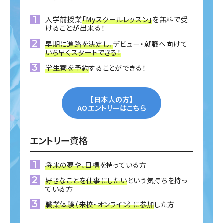
入学前授業
「Myスクールレッスン」
を無料で受
けることが出来る！
早期に進路を決定し、
デビュー・就職へ向けて
いち早くスタートできる！
学生寮を予約
することができる！
【日本人の方】
AOエントリーはこちら
エントリー資格
将来の夢や、目標
を持っている方
好きなことを仕事にしたい
という気持ちを持っ
ている方
職業体験（来校・オンライン）に参加
した方