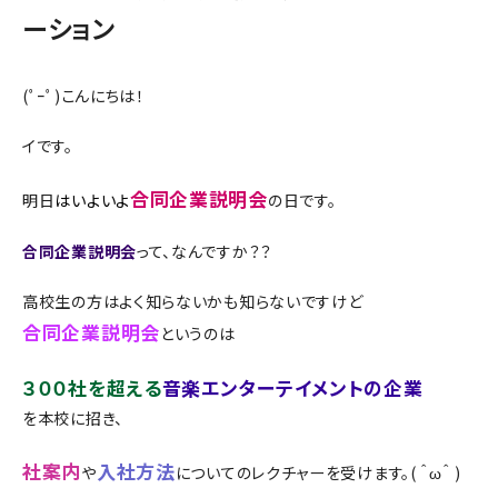
ーション
(ﾟｰﾟ)こんにちは！
イです。
合同企業説明会
明日
はいよいよ
の日です。
合同企業説明会
って、なんですか？？
高校生の方はよく知らないかも知らないですけど
合同企業説明会
というのは
３００社を超える
音楽エンターテイメントの企業
を本校に招き、
社案内
入社方法
や
に
ついての
レクチャーを受けます。( ＾ω＾ )