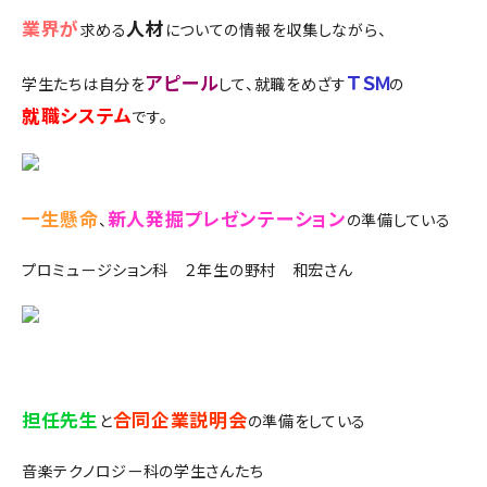
業界が
人材
求める
についての情報を収集しながら、
アピール
ＴＳＭ
学生たちは自分を
して、就職をめざす
の
就職システム
です。
一生懸命
新人発掘プレゼンテーション
、
の準備している
プロミュージション科 ２年生の野村 和宏さん
担任先生
合同企業説明会
と
の準備をしている
音楽テクノロジー科の学生さんたち