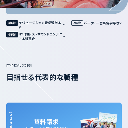
NYミュージシャン音楽留学本
4年制
2年制
バークリー音楽留学専攻
科
NY作曲・DJ・サウンドエンジニ
4年制
ア本科専攻
目指せる代表的な職種
歌手・ヴォーカリスト
ギタリスト
S
I
N
G
E
R
/
V
O
C
A
L
I
S
T
資料請求