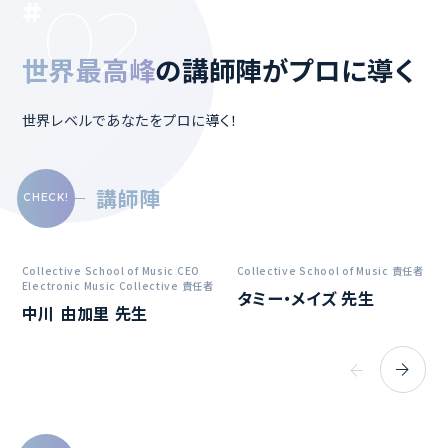
02
世界最高峰
の講師陣
がプロに導く
世界レベルであなたをプロに導く！
講師陣
Collective School of Music CEO
Collective School of Music 責任者
Electronic Music Collective 責任者
タミー・メイズ 先生
中川 由加里 先生