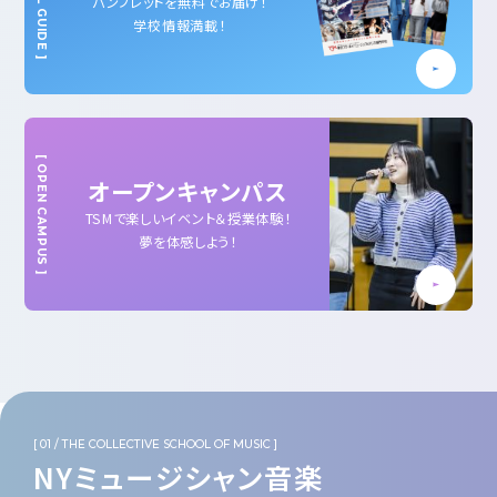
パンフレットを無料で
お届け！
学校情報満載！
オープン
キャンパス
TSMで楽しいイベント
＆授業体験！
夢を体感しよう！
NYミュージシャン音楽