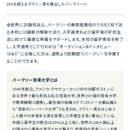
250を超えるグラミー賞を輩出したバークリーへ
全世界に20数校ある、バークリーの教育提携校のうちの1校であ
る本校には最新の情報があり、入学選考および留学後の学校生
活に向けて最適な準備をサポートします。本校の留学専攻を修了
し、入学選考として行われる”オーディション＆インタビュー
（A&I）”に合格した方は、通常より短期間でバークリーを卒業す
ることができます。
バークリー音楽大学とは
1945年創立。アメリカ・マサチューセッツ州の州都ボストンに
ある世界で最も有名な私立音楽大学。世界19ヶ国の音楽大学
や教育機関と提携し、最先端の設備とテクノロジーを兼ね備え
た”音楽のハーバード大学”とも言われ、グラミー賞をはじめと
した数々の栄誉ある賞を受賞した卒業生を多く輩出している。