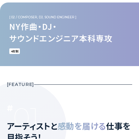
NY作曲・DJ・
サウンドエンジニア本科専攻
4年制
01
アーティストと
感動を届ける
仕事を
目指そう！