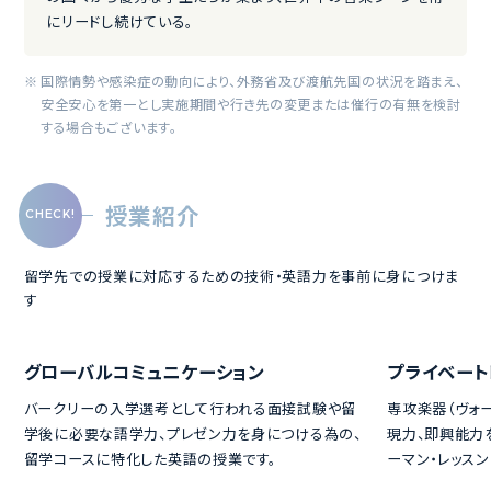
外国人留学生の割合は30%以上と高く、世界の100ヶ国以上
の国々から優秀な学生たちが集まり、世界中の音楽シーンを常
にリードし続けている。
国際情勢や感染症の動向により、外務省及び渡航先国の状況を踏まえ、
安全安心を第一とし実施期間や行き先の変更または催行の有無を検討
する場合もございます。
授業紹介
留学先での授業に対応するための技術・英語力を事前に身につけま
す
グローバルコミュニケーション
プライベート
バークリーの入学選考として行われる面接試験や留
専攻楽器（ヴォ
学後に必要な語学力、プレゼン力を身につける為の、
現力、即興能力