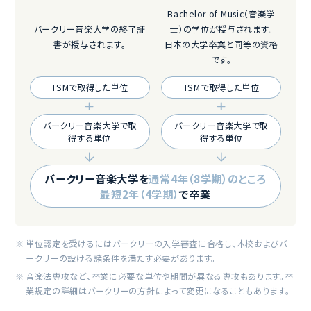
ディブロマ・
プログラム
学士号
プログラム
Bachelor of Music（音楽学
バークリー音楽大学の終了証
士）の学位が授与されます。
書が授与されます。
日本の大学卒業と同等の資格
です。
TSMで取得した単位
TSMで取得した単位
バークリー音楽大学で取
バークリー音楽大学で取
得する単位
得する単位
バークリー音楽大学を
通常4年（8学期）のところ
最短2年（4学期）
で卒業
単位認定を受けるにはバークリーの入学審査に合格し、本校およびバ
ークリーの設ける諸条件を満たす必要があります。
音楽法専攻など、卒業に必要な単位や期間が異なる専攻もあります。卒