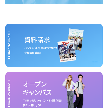
[ SCHOOL GUIDE ]
資料請求
パンフレットを無料でお届け！
学校情報満載！
オープン
[ OPEN CAMPUS ]
キャンパス
TSMで楽しいイベント＆授業体験！
夢を体感しよう！