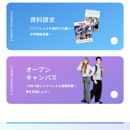
[ SCHOOL GUIDE ]
資料請求
パンフレットを無料でお届け！
学校情報満載！
オープン
[ OPEN CAMPUS ]
キャンパス
TSMで楽しいイベント＆授業体験！
夢を体感しよう！