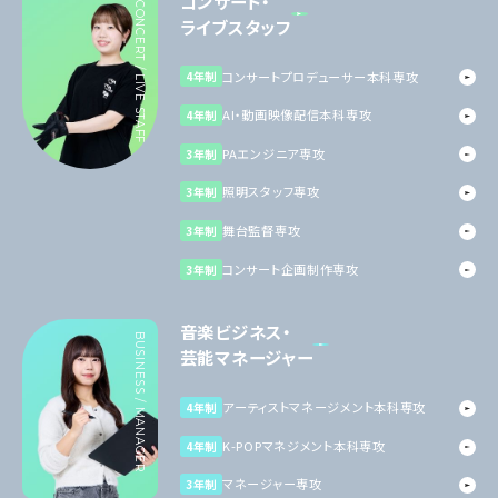
コンサート・
CONCERT / LIVE STAFF
ライブスタッフ
コンサートプロデューサー本科専攻
4年制
AI・動画映像配信本科専攻
4年制
PAエンジニア専攻
3年制
照明スタッフ専攻
3年制
舞台監督専攻
3年制
コンサート企画制作専攻
3年制
音楽ビジネス・
BUSINESS / MANAGER
芸能マネージャー
アーティストマネージメント本科専攻
4年制
K-POPマネジメント本科専攻
4年制
マネージャー専攻
3年制