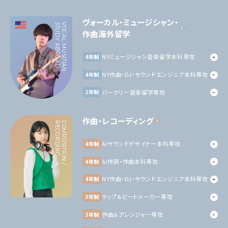
ヴォーカル・ミュージシャン・
STUDY ABROAD
VOCAL MUSITIAN
作曲海外留学
NYミュージシャン音楽留学本科専攻
4年制
NY作曲・DJ・サウンドエンジニア本科専攻
4年制
バークリー音楽留学専攻
2年制
作曲・レコーディング
C
O
M
P
O
S
I
T
I
O
N
/
R
E
C
O
R
D
I
N
G
AIサウンドデザイナー本科専攻
4年制
AI作詞・作曲本科専攻
4年制
NY作曲・DJ・サウンドエンジニア本科専攻
4年制
ラップ&ビートメーカー専攻
3年制
作曲＆アレンジャー専攻
3年制