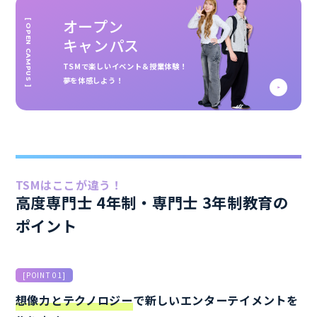
オープン
[ OPEN CAMPUS ]
キャンパス
TSMで楽しいイベント＆授業体験！
夢を体感しよう！
TSMはここが違う！
高度専門士 4年制・専門士 3年制教育の
ポイント
[POINT 01]
想像力とテクノロジー
で新しいエンターテイメントを