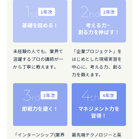
1
2
1年次
2年次
st
nd
基礎を固める！
考える力・
創る力を伸ばす！
未経験の人でも、業界て
「企業プロジェクト」を
活躍するプロの講師が一
はじめとした現場実習を
から丁寧に教えます。
中心に、考える力、創る
力を鍛えます。
3
4
3年次
4年次
rd
th
即戦力を磨く！
マネジメント力を
習得！
「インターンシップ(業界
最先端テクノロジーと英