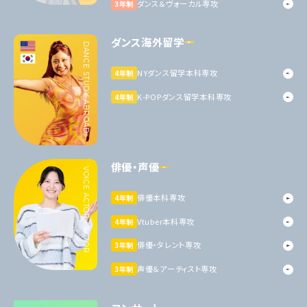
ダンス＆ヴォーカル専攻
3年制
ダンス海外留学
DANCE STUDY ABROAD
NYダンス留学本科専攻
4年制
K-POPダンス留学本科専攻
4年制
俳優・声優
VOICE ACTOR / ACTOR
俳優本科専攻
4年制
Vtuber本科専攻
4年制
俳優・タレント専攻
3年制
声優＆アーティスト専攻
3年制