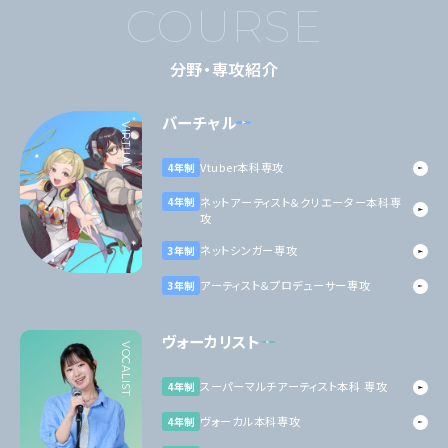
COURSE
分野・専攻紹介
バーチャル
VIRTUAL
Vtuber本科専攻
4年制
ネットアーティスト＆クリエーター本科専
4年制
攻
ネットシンガー専攻
3年制
アーティスト＆プロデューサー専攻
3年制
ヴォーカリスト
VOCALIST
スーパーマルチアーティスト本科 専攻
4年制
ヴォーカル本科専攻
4年制