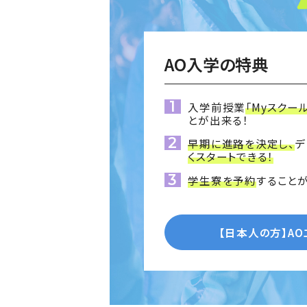
AO入学の特典
入学前授業
「Myスクー
とが出来る！
早期に進路を決定し、
デ
くスタートできる！
学生寮を予約
することが
【日本人の方】
A