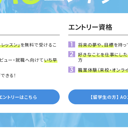
エントリー資格
ルレッスン」
を無料で受けるこ
将来の夢や、目標
を持っ
好きなことを仕事にした
ビュー・就職へ向けて
いち早
方
職業体験（来校・オンラ
できる！
Oエントリーはこちら
【留学生の方】
A