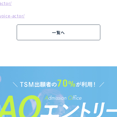
actor/
voice-actor/
一覧へ