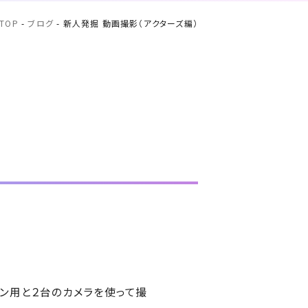
TOP
-
ブログ
-
新人発掘 動画撮影（アクターズ編）
ゼン用と２台のカメラを使って撮