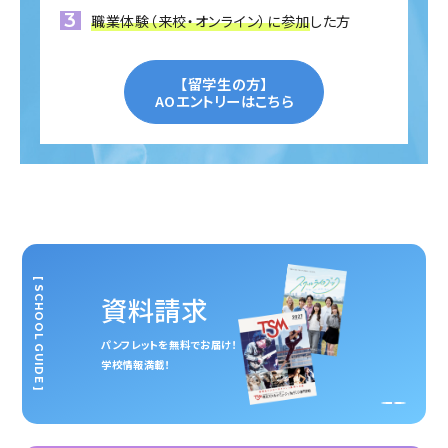
職業体験（来校・オンライン）に参加
した方
【留学生の方】
AOエントリーはこちら
[ SCHOOL GUIDE ]
資料請求
パンフレットを無料でお届け！
学校情報満載！