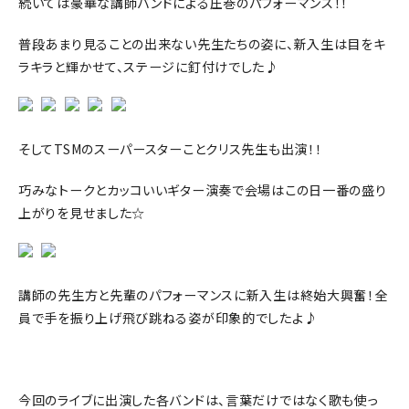
続いては豪華な講師バンドによる圧巻のパフォーマンス！！
普段あまり見ることの出来ない先生たちの姿に、新入生は目をキ
ラキラと輝かせて、ステージに釘付けでした♪
そしてTSMのスーパースターことクリス先生も出演！！
巧みなトークとカッコいいギター演奏で会場はこの日一番の盛り
上がりを見せました☆
講師の先生方と先輩のパフォーマンスに新入生は終始大興奮！全
員で手を振り上げ飛び跳ねる姿が印象的でしたよ♪
今回のライブに出演した各バンドは、言葉だけではなく歌も使っ