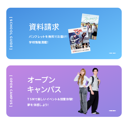
[ SCHOOL GUIDE ]
資料請求
パンフレットを無料でお届け！
学校情報満載！
オープン
[ OPEN CAMPUS ]
キャンパス
TSMで楽しいイベント＆授業体験！
夢を体感しよう！