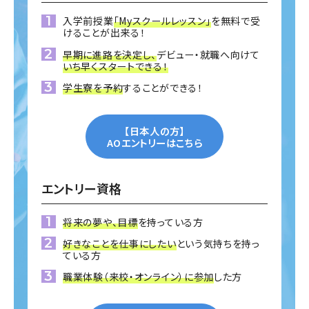
入学前授業
「Myスクールレッスン」
を無料で受
けることが出来る！
早期に進路を決定し、
デビュー・就職へ向けて
いち早くスタートできる！
学生寮を予約
することができる！
【日本人の方】
AOエントリーはこちら
エントリー資格
将来の夢や、目標
を持っている方
好きなことを仕事にしたい
という気持ちを持っ
ている方
職業体験（来校・オンライン）に参加
した方