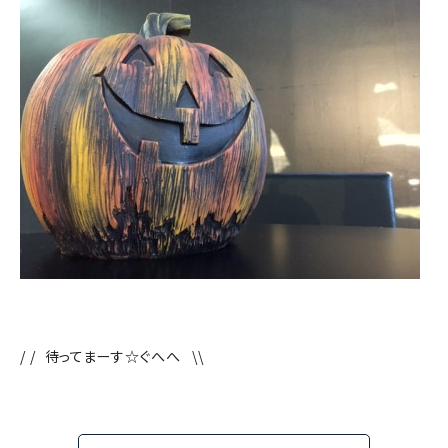
/ / 待ってまーす☆ぐへへ \\