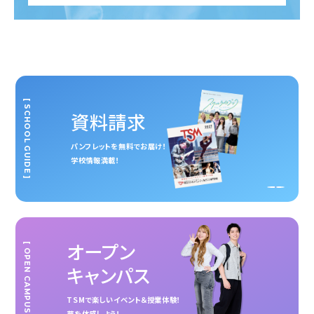
[ SCHOOL GUIDE ]
資料請求
パンフレットを無料でお届け！
学校情報満載！
オープン
[ OPEN CAMPUS ]
キャンパス
TSMで楽しいイベント＆授業体験！
夢を体感しよう！