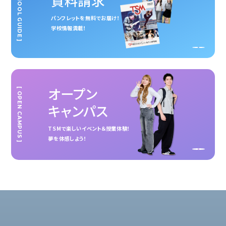
[ SCHOOL GUIDE ]
資料請求
パンフレットを無料でお届け！
学校情報満載！
オープン
[ OPEN CAMPUS ]
キャンパス
TSMで楽しいイベント＆授業体験！
夢を体感しよう！