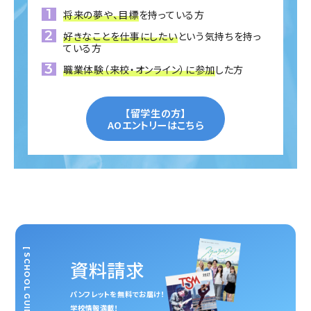
将来の夢や、目標
を持っている方
好きなことを仕事にしたい
という気持ちを持っ
ている方
職業体験（来校・オンライン）に参加
した方
【留学生の方】
AOエントリーはこちら
[ SCHOOL GUIDE ]
資料請求
パンフレットを無料でお届け！
学校情報満載！