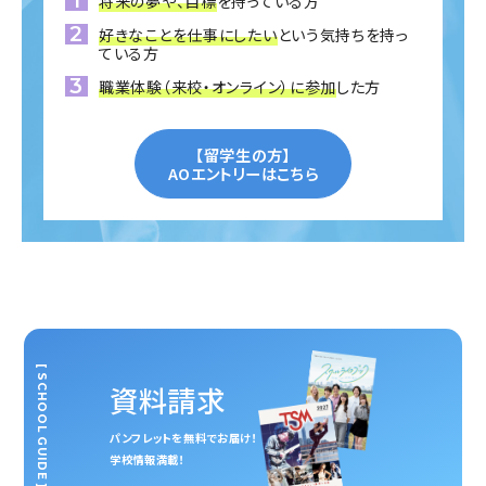
将来の夢や、目標
を持っている方
好きなことを仕事にしたい
という気持ちを持っ
ている方
職業体験（来校・オンライン）に参加
した方
【留学生の方】
AOエントリーはこちら
[ SCHOOL GUIDE ]
資料請求
パンフレットを無料でお届け！
学校情報満載！