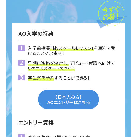
AO入学の特典
入学前授業
「Myスクールレッスン」
を無料で受
けることが出来る！
早期に進路を決定し、
デビュー・就職へ向けて
いち早くスタートできる！
学生寮を予約
することができる！
【日本人の方】
AOエントリーはこちら
エントリー資格