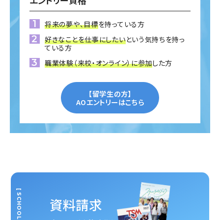
エントリー資格
将来の夢や、目標
を持っている方
好きなことを仕事にしたい
という気持ちを持っ
ている方
職業体験（来校・オンライン）に参加
した方
【留学生の方】
AOエントリーはこちら
[ SCHOOL GUIDE ]
資料請求