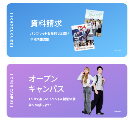
[ SCHOOL GUIDE ]
資料請求
パンフレットを無料でお届け！
学校情報満載！
オープン
[ OPEN CAMPUS ]
キャンパス
TSMで楽しいイベント＆授業体験！
夢を体感しよう！