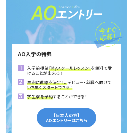
AO入学の特典
入学前授業
「Myスクールレッスン」
を無料で受
けることが出来る！
早期に進路を決定し、
デビュー・就職へ向けて
いち早くスタートできる！
学生寮を予約
することができる！
【日本人の方】
AOエントリーはこちら