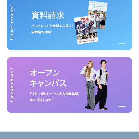
[ SCHOOL GUIDE ]
資料請求
パンフレットを無料でお届け！
学校情報満載！
オープン
[ OPEN CAMPUS ]
キャンパス
TSMで楽しいイベント＆授業体験！
夢を体感しよう！