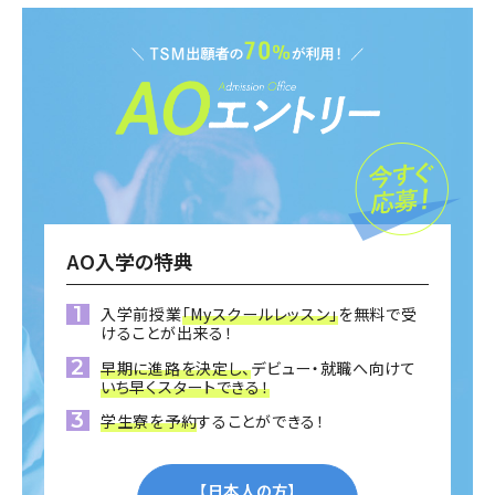
AO入学の特典
入学前授業
「Myスクールレッスン」
を無料で受
けることが出来る！
早期に進路を決定し、
デビュー・就職へ向けて
いち早くスタートできる！
学生寮を予約
することができる！
【日本人の方】