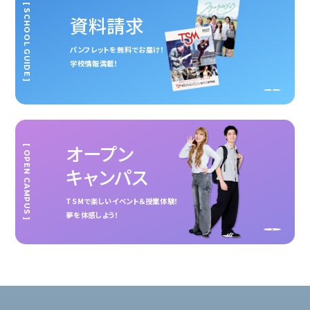
[ SCHOOL GUIDE ]
資料請求
パンフレットを無料でお届け！
学校情報満載！
オープン
[ OPEN CAMPUS ]
キャンパス
TSMで楽しいイベント＆授業体験！
夢を体感しよう！