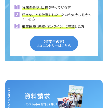
将来の夢や、目標
を持っている方
好きなことを仕事にしたい
という気持ちを持っ
ている方
職業体験（来校・オンライン）に参加
した方
【留学生の方】
AOエントリーはこちら
[ SCHOOL GUIDE ]
資料請求
パンフレットを無料でお届け！