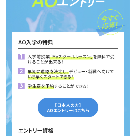
AO入学の特典
入学前授業
「Myスクールレッスン」
を無料で受
けることが出来る！
早期に進路を決定し、
デビュー・就職へ向けて
いち早くスタートできる！
学生寮を予約
することができる！
【日本人の方】
AOエントリーはこちら
エントリー資格