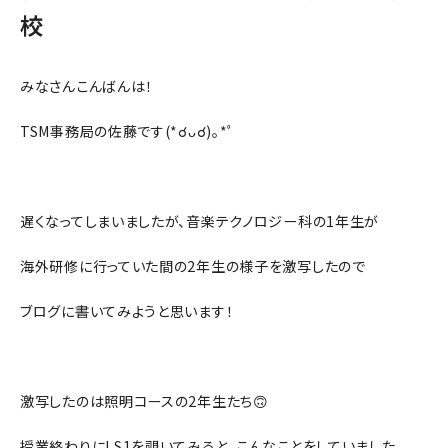
校
みなさんこんばんは！
TSM事務局の佐藤です(*☌ᴗ☌)｡*ﾟ
遅くなってしまいましたが、音楽テクノロジー科の1年生が
海外研修に行っていた間の2年生の様子を激写したので
ブログに書いてみようと思います！
激写したのは照明コースの2年生たち🙃
授業終わりにLS1を覗いてみると、こんなことをしていました。