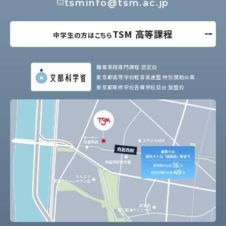
tsminfo@tsm.ac.jp
TSM 高等課程
中学生の方はこちら
職業実践専門課程 認定校
東京都高等学校軽音楽連盟 特別賛助会員
東京都専修学校各種学校協会 加盟校