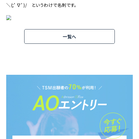
＼(;ﾟ∇ﾟ)/ というわけで名刺です。
一覧へ