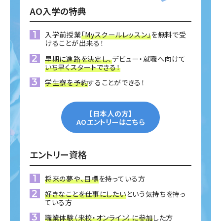
AO入学の特典
入学前授業
「Myスクールレッスン」
を無料で受
けることが出来る！
早期に進路を決定し、
デビュー・就職へ向けて
いち早くスタートできる！
学生寮を予約
することができる！
【日本人の方】
AOエントリーはこちら
エントリー資格
将来の夢や、目標
を持っている方
好きなことを仕事にしたい
という気持ちを持っ
ている方
職業体験（来校・オンライン）に参加
した方