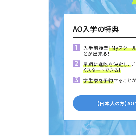
AO入学の特典
入学前授業
「Myスクー
とが出来る！
早期に進路を決定し、
デ
くスタートできる！
学生寮を予約
することが
【日本人の方】
A