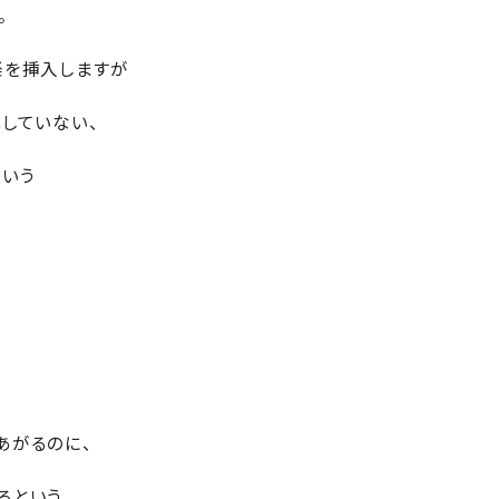
。
楽を挿入しますが
していない、
いう
あがるのに、
るという