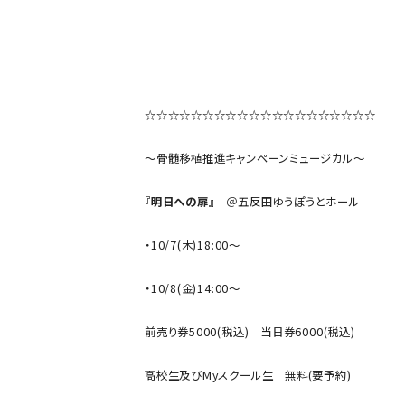
～略して ”あ
☆☆☆☆☆☆☆☆☆☆☆☆☆☆☆☆☆☆☆☆
～骨髄移植推進キャンペーンミュージカル～
『明日への扉』
＠五反田ゆうぽうとホール
・10/7(木)18:00～
・10/8(金)14:00～
前売り券5000(税込) 当日券6000(税込)
高校生及びMyスクール生 無料(要予約)