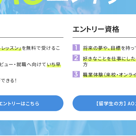
エントリー資格
ルレッスン」
を無料で受けるこ
将来の夢や、目標
を持っ
好きなことを仕事にした
ビュー・就職へ向けて
いち早
方
職業体験（来校・オンラ
できる！
Oエントリーはこちら
【留学生の方】
A