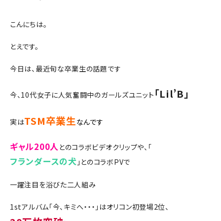
こんにちは。
とえです。
今日は、最近旬な卒業生の話題です
「Lil’B」
今、10代女子に人気奮闘中のガールズユニット
TSM卒業生
実は
なんです
ギャル200人
とのコラボビデオクリップや、「
フランダースの犬
」とのコラボPVで
一躍注目を浴びた二人組み
1stアルバム「今、キミへ・・・」はオリコン初登場2位、