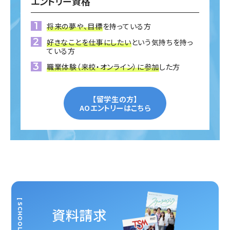
エントリー資格
将来の夢や、目標
を持っている方
好きなことを仕事にしたい
という気持ちを持っ
ている方
職業体験（来校・オンライン）に参加
した方
【留学生の方】
AOエントリーはこちら
[ SCHOOL GUIDE ]
資料請求