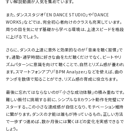
すい解説動画が人気を集めています。
また、ダンススタジオ「EN DANCE STUDIO」や「DANCE
WORKS」などでは、完全初心者向けのクラスも充実しています。
周りの目を気にせず基礎から学べる環境は、上達スピードを格段
に上げるでしょう。
さらに、ダンスの上達に意外と効果的なのが「音楽を聴く習慣」で
す。通勤・通学時間に好きな曲をただ聴くだけでなく、ビートやリ
ズムパターンに意識を向けて聴くことで、自然とリズム感が養われ
ます。スマートフォンアプリ「BPM Analyzer」などを使えば、曲の
テンポを数値で知ることができ、リズム感の育成に役立ちます。
最後に忘れてはならないのが「小さな成功体験」の積み重ねです。
難しい振付に挑戦する前に、シンプルな8カウント動作を完璧にマ
スターする。この小さな達成感が自信となり、モチベーション維持
に繋がります。ダンスの才能は誰もが持っているもの。正しい方法
で一歩ずつ進めば、数か月後には驚くほどの変化を実感できるで
しょう。