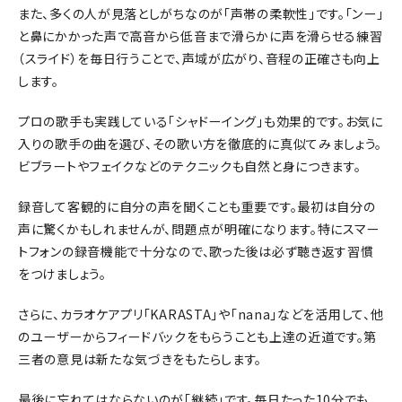
また、多くの人が見落としがちなのが「声帯の柔軟性」です。「ンー」
と鼻にかかった声で高音から低音まで滑らかに声を滑らせる練習
（スライド）を毎日行うことで、声域が広がり、音程の正確さも向上
します。
プロの歌手も実践している「シャドーイング」も効果的です。お気に
入りの歌手の曲を選び、その歌い方を徹底的に真似てみましょう。
ビブラートやフェイクなどのテクニックも自然と身につきます。
録音して客観的に自分の声を聞くことも重要です。最初は自分の
声に驚くかもしれませんが、問題点が明確になります。特にスマー
トフォンの録音機能で十分なので、歌った後は必ず聴き返す習慣
をつけましょう。
さらに、カラオケアプリ「KARASTA」や「nana」などを活用して、他
のユーザーからフィードバックをもらうことも上達の近道です。第
三者の意見は新たな気づきをもたらします。
最後に忘れてはならないのが「継続」です。毎日たった10分でも、