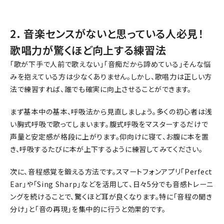
2. 音楽センスがないと思っている人必見！
歌唱力が驚くほど向上する練習法
「歌が下手で人前で歌えない」「音痴だから諦めている」そんな悩
みを抱えている方は少なくありません。しかし、歌唱力は正しい方
法で練習すれば、誰でも確実に向上させることができます。
まず基本中の基本、呼吸法から見直しましょう。多くの初心者は浅
い胸式呼吸で歌ってしまいます。腹式呼吸をマスターするだけで
声量と安定感が格段に上がります。仰向けに寝て、お腹に本を置
き、呼吸するたびに本が上下するように練習してみてください。
次に、音程感覚を鍛える方法です。スマートフォンアプリ「Perfect
Ear」や「Sing Sharp」などを活用して、日々5分でも音感トレーニ
ングを続けることで、驚くほど耳が良くなります。特に「音程の聞き
分け」と「音の再現」を集中的に行うと効果的です。