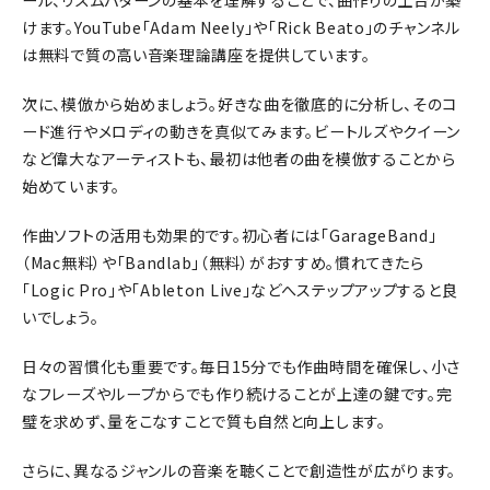
ール、リズムパターンの基本を理解することで、曲作りの土台が築
けます。YouTube「Adam Neely」や「Rick Beato」のチャンネル
は無料で質の高い音楽理論講座を提供しています。
次に、模倣から始めましょう。好きな曲を徹底的に分析し、そのコ
ード進行やメロディの動きを真似てみます。ビートルズやクイーン
など偉大なアーティストも、最初は他者の曲を模倣することから
始めています。
作曲ソフトの活用も効果的です。初心者には「GarageBand」
（Mac無料）や「Bandlab」（無料）がおすすめ。慣れてきたら
「Logic Pro」や「Ableton Live」などへステップアップすると良
いでしょう。
日々の習慣化も重要です。毎日15分でも作曲時間を確保し、小さ
なフレーズやループからでも作り続けることが上達の鍵です。完
璧を求めず、量をこなすことで質も自然と向上します。
さらに、異なるジャンルの音楽を聴くことで創造性が広がります。