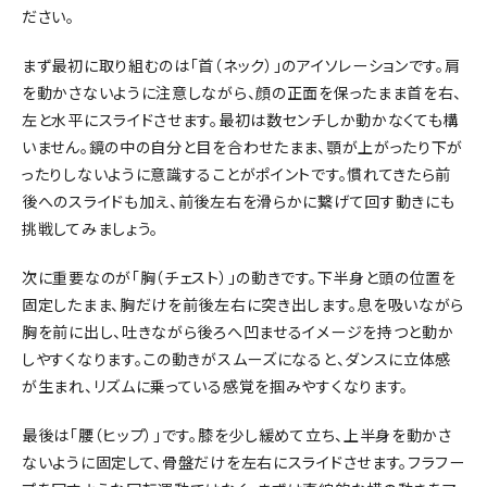
ださい。
まず最初に取り組むのは「首（ネック）」のアイソレーションです。肩
を動かさないように注意しながら、顔の正面を保ったまま首を右、
左と水平にスライドさせます。最初は数センチしか動かなくても構
いません。鏡の中の自分と目を合わせたまま、顎が上がったり下が
ったりしないように意識することがポイントです。慣れてきたら前
後へのスライドも加え、前後左右を滑らかに繋げて回す動きにも
挑戦してみましょう。
次に重要なのが「胸（チェスト）」の動きです。下半身と頭の位置を
固定したまま、胸だけを前後左右に突き出します。息を吸いながら
胸を前に出し、吐きながら後ろへ凹ませるイメージを持つと動か
しやすくなります。この動きがスムーズになると、ダンスに立体感
が生まれ、リズムに乗っている感覚を掴みやすくなります。
最後は「腰（ヒップ）」です。膝を少し緩めて立ち、上半身を動かさ
ないように固定して、骨盤だけを左右にスライドさせます。フラフー