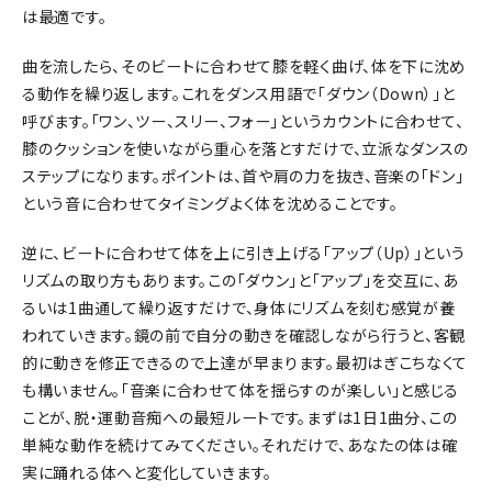
は最適です。
曲を流したら、そのビートに合わせて膝を軽く曲げ、体を下に沈め
る動作を繰り返します。これをダンス用語で「ダウン（Down）」と
呼びます。「ワン、ツー、スリー、フォー」というカウントに合わせて、
膝のクッションを使いながら重心を落とすだけで、立派なダンスの
ステップになります。ポイントは、首や肩の力を抜き、音楽の「ドン」
という音に合わせてタイミングよく体を沈めることです。
逆に、ビートに合わせて体を上に引き上げる「アップ（Up）」という
リズムの取り方もあります。この「ダウン」と「アップ」を交互に、あ
るいは1曲通して繰り返すだけで、身体にリズムを刻む感覚が養
われていきます。鏡の前で自分の動きを確認しながら行うと、客観
的に動きを修正できるので上達が早まります。最初はぎこちなくて
も構いません。「音楽に合わせて体を揺らすのが楽しい」と感じる
ことが、脱・運動音痴への最短ルートです。まずは1日1曲分、この
単純な動作を続けてみてください。それだけで、あなたの体は確
実に踊れる体へと変化していきます。