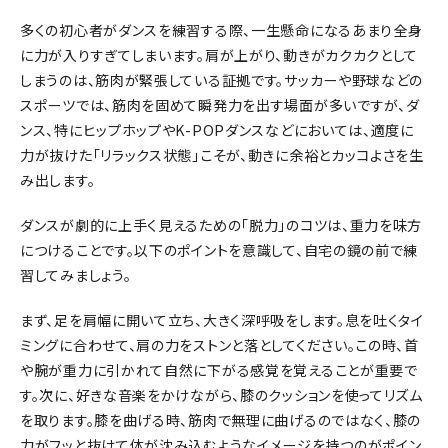
多くの初心者がダンスを練習する際、一生懸命になるあまり全身
に力が入りすぎてしまいます。肩が上がり、動きがカクカクとして
しまうのは、筋肉が緊張している証拠です。サッカーや野球などの
スポーツでは、筋肉を固めて瞬発力を出す場面が多いですが、ダ
ンス、特にヒップホップやK-POPダンスなどにおいては、適度に
力が抜けた「リラックス状態」こそが、動きに余裕とカッコよさを生
み出します。
ダンスが劇的に上手く見えるための「脱力」のコツは、重力を味方
につけることです。以下のポイントを意識して、自宅の鏡の前で練
習してみましょう。
まず、足を肩幅に開いて立ち、大きく深呼吸をします。息を吐くタイ
ミングに合わせて、肩の力をストンと落としてください。この時、首
や腕が重力に引かれて自然に下がる感覚を覚えることが重要で
す。次に、好きな音楽をかけながら、膝のクッションを使ってリズム
を取ります。膝を曲げる時、筋肉で無理に曲げるのではなく、膝の
力がフッと抜けて体が沈み込むようなイメージを持つのがポイン