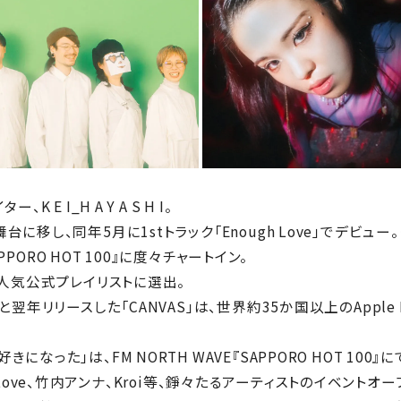
E I_H A Y A S H I。
台に移し、同年5月に1stトラック「Enough Love」でデビ
APPORO HOT 100』に度々チャートイン。
の人気公式プレイリストに選出。
翌年リリースした「CANVAS」は、世界約35か国以上のApple Mu
なった」は、FM NORTH WAVE『SAPPORO HOT 100
inal Love、竹内アンナ、Kroi等、錚々たるアーティストのイベン