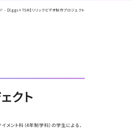
OP
-
【Eggs×TSM】リリックビデオ制作プロジェクト
ジェクト
テイメント科（4年制学科）の学生による、