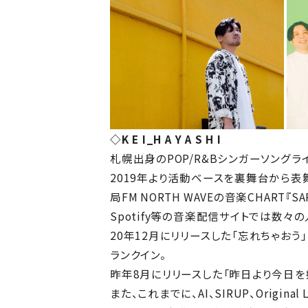
◇K E I_H A Y A S H I
札幌出身のPOP/R&Bシンガーソングライター、K 
2019年より活動ベースを裏舞台から表舞
局FM NORTH WAVEの音楽CHART『S
Spotify等の音楽配信サイトでは数々
20年12月にリリースした「忘れちゃおう」と
ランクイン。
昨年8月にリリースした「昨日より今日を好きに
また、これまでに、AI、SIRUP、Orig