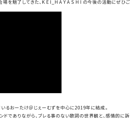
してきた、K E I_H A Y A S H I の今後の活動にぜひ
いるおーたけ＠じぇーむずを中心に2019年に結成。
ンドでありながら、ブレる事のない歌詞の世界観と、感情的に訴