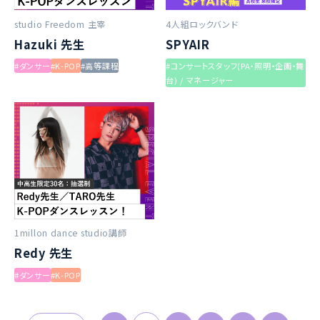
studio Freedom 主宰
4人組ロックバンド
Hazuki 先生
SPYAIR
#ダンサー
#K-POP
#高等課程
#コンサートスタッフ(PA・照明・企画・舞
台) / マネージャー
1millon dance studio講師
Redy 先生
#ダンサー
#K-POP