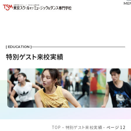
ME
[ EDUCATION ]
特別ゲスト来校実績
TOP
-
特別ゲスト来校実績
-
ページ 12