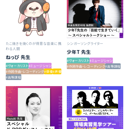
たこ焼きを焼くのが得意な音楽に携
シンガーソングライター
わる人間
少年T 先生
ねっぴ 先生
#ヴォーカリスト
#ミュージシャン
#ヴォーカリスト
#ミュージシャン
#作詞作曲・レコーディング
#高等課程
#作詞作曲・レコーディング
#俳優
#声優
#高等課程