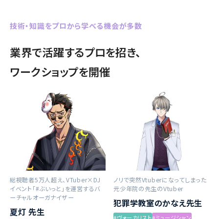
技術・知識をプロから学べる機会が多数
業界で活躍するプロを招き、
ワークショップを開催
総視聴者5万人超え、VTuber×DJ
ノリで突然Vtuberになってしまった
イベント「#ぶいっと」を運営するバ
元少年院の先生のVtuber
ーチャルオーガナイザー
犯罪学教室のかなえ先生
夏灯 先生
#ヴォーカリスト
#ミュージシャン