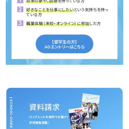
将来の夢や、目標
を持っている方
好きなことを仕事にしたい
という気持ちを持っ
ている方
職業体験（来校・オンライン）に参加
した方
【留学生の方】
AOエントリーはこちら
[ SCHOOL GUIDE ]
資料請求
パンフレットを無料でお届け！
学校情報満載！