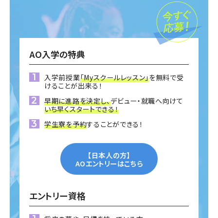
AO入学の特典
入学前授業
「Myスクールレッスン」
を無料で受
けることが出来る！
早期に進路を決定し、
デビュー・就職へ向けて
いち早くスタートできる！
学生寮を予約
することができる！
【日本人の方】
AOエントリーはこちら
エントリー資格