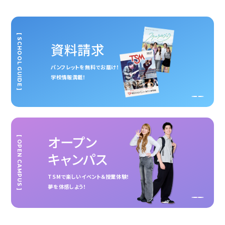
[ SCHOOL GUIDE ]
資料請求
パンフレットを無料でお届け！
学校情報満載！
オープン
[ OPEN CAMPUS ]
キャンパス
TSMで楽しいイベント＆授業体験！
夢を体感しよう！