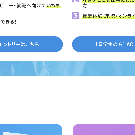
ビュー・就職へ向けて
いち早
方
職業体験（来校・オンラ
できる！
Oエントリーはこちら
【留学生の方】
A