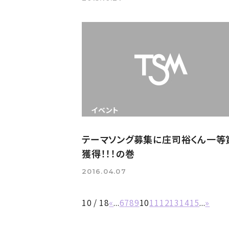
イベント
テーマソング募集に庄司裕くん一等
獲得！！！の巻
2016.04.07
10 / 18
«
...
6
7
8
9
10
11
12
13
14
15
...
»