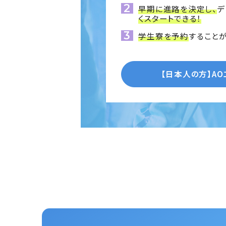
早期に進路を決定し、
デ
くスタートできる！
学生寮を予約
することが
【日本人の方】
A