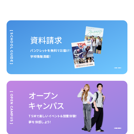
[ SCHOOL GUIDE ]
資料請求
パンフレットを無料でお届け！
学校情報満載！
オープン
[ OPEN CAMPUS ]
キャンパス
TSMで楽しいイベント＆授業体験！
夢を体感しよう！