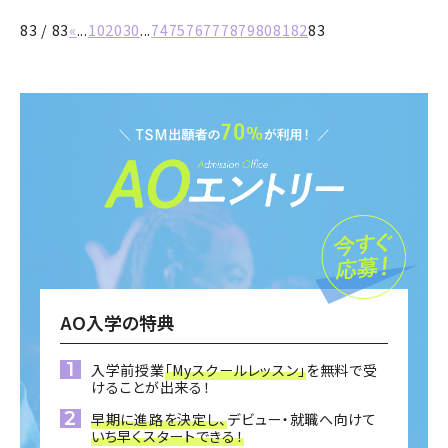
83 / 83
«
...
10
20
30
...
74
75
76
77
78
79
80
81
82
83
AO入学の特典
入学前授業
「Myスクールレッスン」
を無料で受
けることが出来る！
早期に進路を決定し、
デビュー・就職へ向けて
いち早くスタートできる！