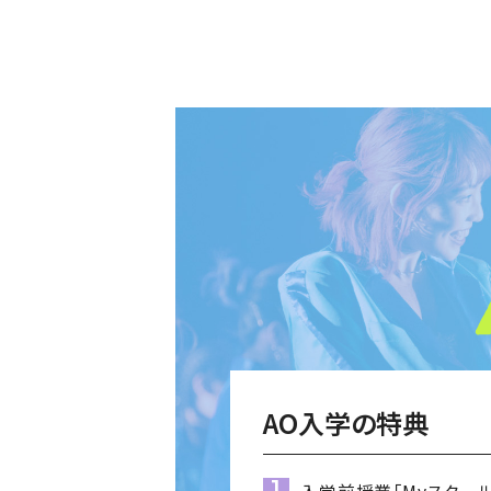
AO入学の特典
入学前授業
「Myスクー