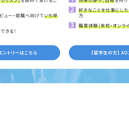
好きなことを仕事にした
ビュー・就職へ向けて
いち早
方
職業体験（来校・オンラ
できる！
Oエントリーはこちら
【留学生の方】
A