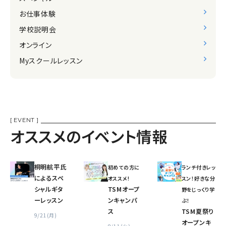
お仕事体験
学校説明会
オンライン
Myスクールレッスン
[ EVENT ]
オススメのイベント情報
桐明航平氏
初めての方に
ランチ付きレッ
によるスペ
オススメ!
スン！好きな分
シャルギタ
TSMオープ
野をじっくり学
ーレッスン
ンキャンパ
ぶ！
ス
TSM夏祭り
9/21(月)
オープンキ