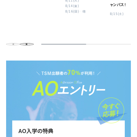
8/11(火)
ャンパス！
8/14(金)
8/16(日)
…他
8/15(土)
AO入学の特典