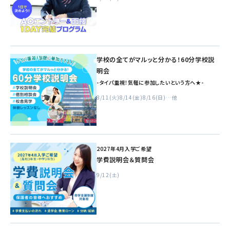
学校の全てがマルッと分かる！60分学校説
明会
-タイパ重視！気軽に参加したいという方へ★-
8/11(火)
8/14(金)
8/16(日)
…他
2027年4月入学ご希望
学費説明会＆質問会
9/12(土)