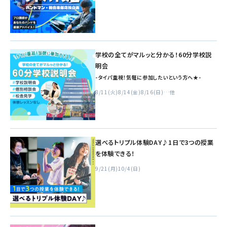
学校の全てがマルッと分かる！60分学校説
明会
-タイパ重視！気軽に参加したいという方へ★-
8/11(火)
8/14(金)
8/16(日)
…他
選べるトリプル体験DAY♪1日で3つの授業
を体験できる！
9/21(月)
10/4(日)