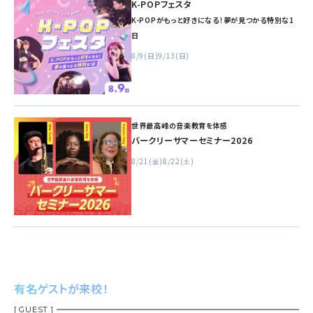
K-POPフェスタ
K-POPがもっと好きになる！夢が見つかる特別な1
日
8/9(日)
9/13(日)
世界最高峰の音楽教育を体感
バークリーサマーセミナー2026
8/21(金)
8/22(土)
有名ゲストが来校！
[ GUEST ]