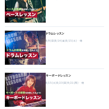
ドラムレッスン
8/9(日)
8/14(金)
8/15(土)
…他
キーボードレッスン
8/15(土)
8/23(日)
9/21(月)
…他