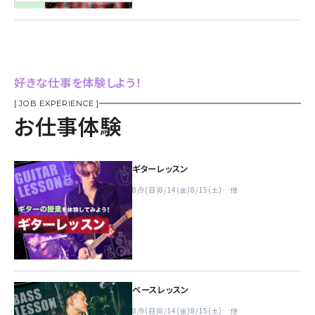
好きな仕事を体験しよう！
[ JOB EXPERIENCE ]
お仕事体験
ギターレッスン
8/9(日)
8/14(金)
8/15(土)
…他
ベースレッスン
8/9(日)
8/14(金)
8/15(土)
…他