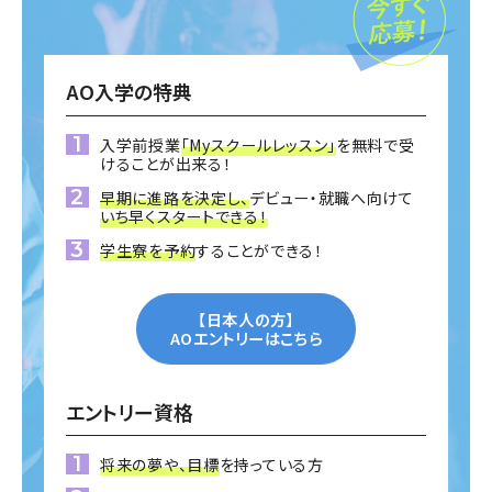
AO入学の特典
入学前授業
「Myスクールレッスン」
を無料で受
けることが出来る！
早期に進路を決定し、
デビュー・就職へ向けて
いち早くスタートできる！
学生寮を予約
することができる！
【日本人の方】
AOエントリーはこちら
エントリー資格
将来の夢や、目標
を持っている方