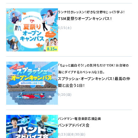
ランチ付きレッスン！好きな分野をじっくり学ぶ！
TSM夏祭りオープンキャンパス！
8/15(土)
「ちょっと面白そう！」の気持ちだけでOK！お台場の
海にダイブするスペシャルな1日。
スプラッシュ・オープンキャンパス！最高の仲
間と出会う1日！
9/20(日)
バンドマン・軽音楽部応援企画
バンドアドバイス会
8/23(日)
8/30(日)