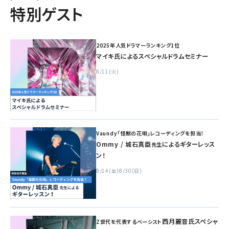
特別ゲスト
2025年人気ドラマーランキング1位
マイキ氏によるスペシャルドラムセミナー
8/11(火)
Vaundy「怪獣の花唄」レコーディングを担当！
Ommy / 城石真臣
によるギターレッス
先生
ン！
8/14(金)
8/30(日)
西月麗音氏スペシャ
Z世代を代表するベーシスト