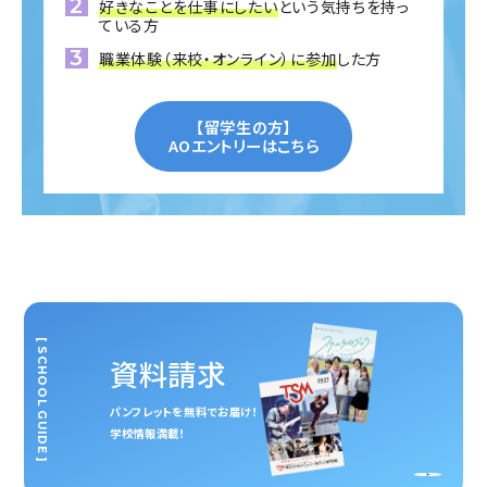
好きなことを仕事にしたい
という気持ちを持っ
ている方
職業体験（来校・オンライン）に参加
した方
【留学生の方】
AOエントリーはこちら
[ SCHOOL GUIDE ]
資料請求
パンフレットを無料でお届け！
学校情報満載！