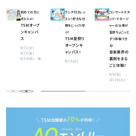
初めての方に
ランチ付きレッ
コンサートスタ
オススメ!
スン！好きな分
ッフ・マネージ
TSMオープ
野をじっくり学
ャーの仕事が
ンキャンパ
ぶ！
全部ちょこっと
ス
TSM夏祭り
ずつ体験でき
オープンキ
る！
8/11(火)
ャンパス！
音楽業界の
8/14(金)
裏側をまる
8/16(日)
…他
8/15(土)
ごと体験！
9/6(日)
10/10(土)