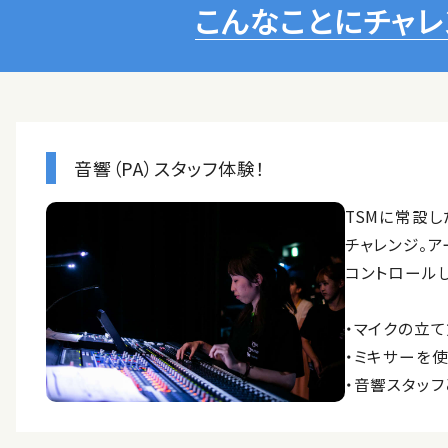
こんなことにチャレ
音響（PA）スタッフ体験！
TSMに常設し
チャレンジ。ア
コントロールし
・マイクの立
・ミキサーを
・音響スタッ