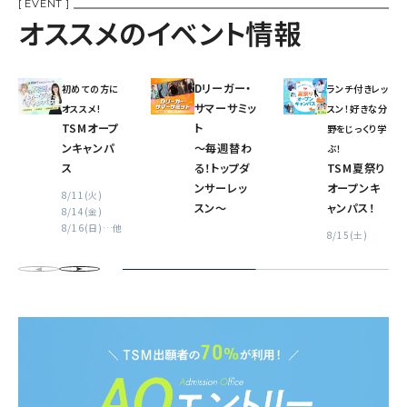
[ EVENT ]
オススメのイベント情報
Dリーガー・
初めての方に
ランチ付きレッ
サマーサミッ
オススメ!
スン！好きな分
TSMオープ
ト
野をじっくり学
ンキャンパ
〜毎週替わ
ぶ！
ス
る！トップダ
TSM夏祭り
ンサーレッ
オープンキ
8/11(火)
スン〜
ャンパス！
8/14(金)
8/16(日)
…他
8/15(土)