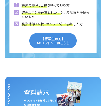
将来の夢や、目標
を持っている方
好きなことを仕事にしたい
という気持ちを持っ
ている方
職業体験（来校・オンライン）に参加
した方
【留学生の方】
AOエントリーはこちら
[ SCHOOL GUIDE ]
資料請求
パンフレットを無料でお届け！
学校情報満載！