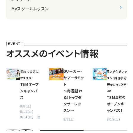
Myスクールレッスン
[ EVENT ]
オススメのイベント情報
Dリーガー・
初めての方に
ランチ付きレッ
サマーサミッ
オススメ!
スン！好きな分
TSMオープ
ト
野をじっくり学
ンキャンパ
〜毎週替わ
ぶ！
ス
る！トップダ
TSM夏祭り
ンサーレッ
オープンキ
8/8(土)
スン〜
ャンパス！
8/11(火)
8/14(金)
…他
8/8(土)
8/15(土)