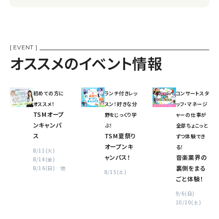
[ EVENT ]
オススメのイベント情報
初めての方に
ランチ付きレッ
コンサートスタ
オススメ!
スン！好きな分
ッフ・マネージ
TSMオープ
野をじっくり学
ャーの仕事が
ンキャンパ
ぶ！
全部ちょこっと
ス
TSM夏祭り
ずつ体験でき
オープンキ
る！
8/11(火)
ャンパス！
音楽業界の
8/14(金)
裏側をまる
8/16(日)
…他
8/15(土)
ごと体験！
9/6(日)
10/10(土)