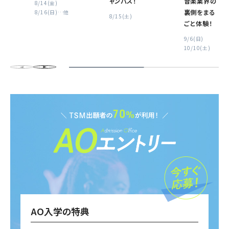
ャンパス！
音楽業界の
8/14(金)
裏側をまる
8/16(日)
…他
8/15(土)
ごと体験！
9/6(日)
10/10(土)
AO入学の特典