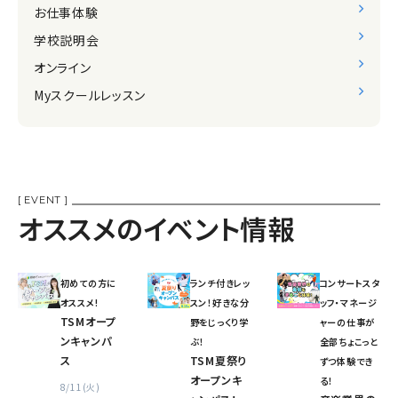
お仕事体験
学校説明会
オンライン
Myスクールレッスン
[ EVENT ]
オススメのイベント情報
初めての方に
ランチ付きレッ
コンサートスタ
オススメ!
スン！好きな分
ッフ・マネージ
TSMオープ
野をじっくり学
ャーの仕事が
ンキャンパ
ぶ！
全部ちょこっと
ス
TSM夏祭り
ずつ体験でき
オープンキ
る！
8/11(火)