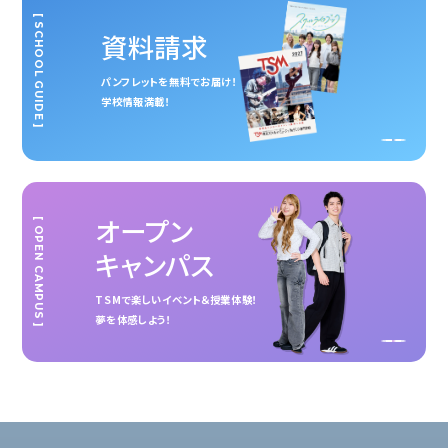
[ SCHOOL GUIDE ]
資料請求
パンフレットを無料でお届け！
学校情報満載！
オープン
[ OPEN CAMPUS ]
キャンパス
TSMで楽しいイベント＆授業体験！
夢を体感しよう！