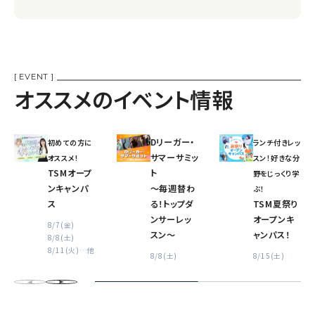
[ EVENT ]
オススメのイベント情報
Dリーガー・
初めての方に
ランチ付きレッ
サマーサミッ
オススメ!
スン！好きな分
TSMオープ
ト
野をじっくり学
ンキャンパ
〜毎週替わ
ぶ！
ス
る！トップダ
TSM夏祭り
ンサーレッ
オープンキ
8/7(金)
スン〜
ャンパス！
8/8(土)
8/11(火)
…他
8/8(土)
8/15(土)