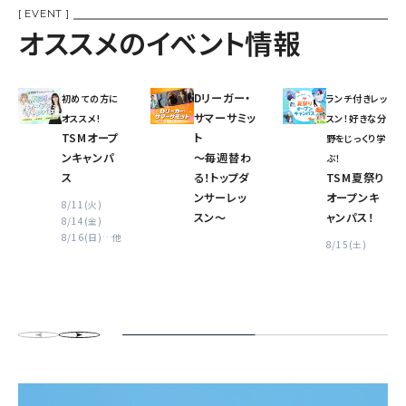
[ EVENT ]
オススメのイベント情報
Dリーガー・
初めての方に
ランチ付きレッ
サマーサミッ
オススメ!
スン！好きな分
TSMオープ
ト
野をじっくり学
ンキャンパ
〜毎週替わ
ぶ！
ス
る！トップダ
TSM夏祭り
ンサーレッ
オープンキ
8/11(火)
スン〜
ャンパス！
8/14(金)
8/16(日)
…他
8/15(土)