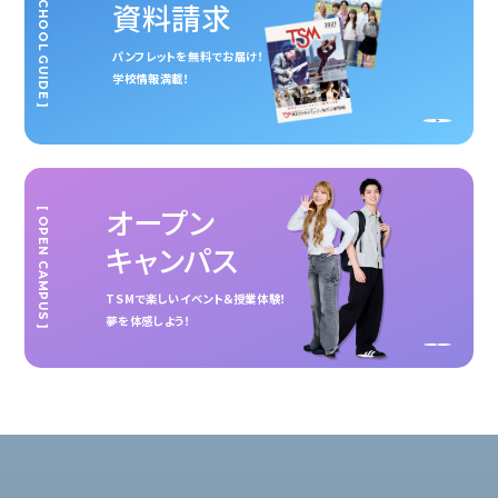
[ SCHOOL GUIDE ]
資料請求
パンフレットを無料でお届け！
学校情報満載！
オープン
[ OPEN CAMPUS ]
キャンパス
TSMで楽しいイベント＆授業体験！
夢を体感しよう！