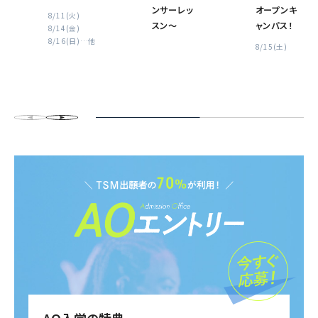
ンサーレッ
オープンキ
8/11(火)
スン〜
ャンパス！
8/14(金)
8/16(日)
…他
8/15(土)
AO入学の特典