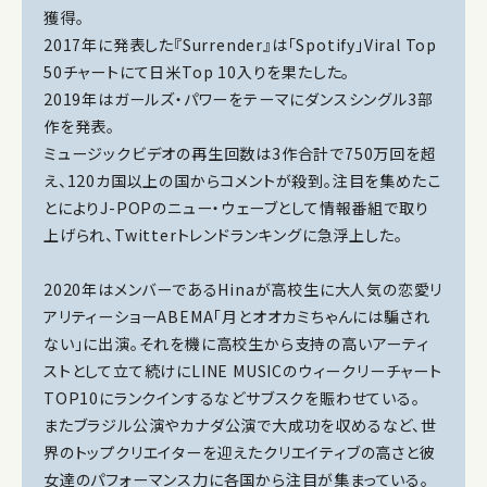
獲得。
2017年に発表した『Surrender』は「Spotify」Viral Top
50チャートにて日米Top 10入りを果たした。
2019年はガールズ・パワーをテーマにダンスシングル3部
作を発表。
ミュージックビデオの再生回数は3作合計で750万回を超
え、120カ国以上の国からコメントが殺到。注目を集めたこ
とによりJ-POPのニュー・ウェーブとして情報番組で取り
上げられ、Twitterトレンドランキングに急浮上した。
2020年はメンバーであるHinaが高校生に大人気の恋愛リ
アリティーショーABEMA「月とオオカミちゃんには騙され
ない」に出演。それを機に高校生から支持の高いアーティ
ストとして立て続けにLINE MUSICのウィークリーチャート
TOP10にランクインするなどサブスクを賑わせている。
またブラジル公演やカナダ公演で大成功を収めるなど、世
界のトップクリエイターを迎えたクリエイティブの高さと彼
女達のパフォーマンス力に各国から注目が集まっている。