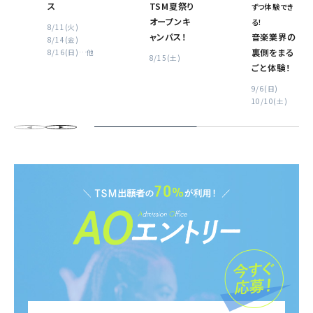
ス
TSM夏祭り
ずつ体験でき
オープンキ
る！
8/11(火)
ャンパス！
音楽業界の
8/14(金)
裏側をまる
8/16(日)
…他
8/15(土)
ごと体験！
9/6(日)
10/10(土)